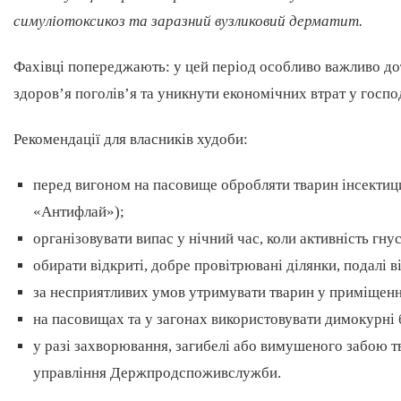
симуліотоксикоз та заразний вузликовий дерматит.
Фахівці попереджають: у цей період особливо важливо до
здоров’я поголів’я та уникнути економічних втрат у госпо
Рекомендації для власників худоби:
перед вигоном на пасовище обробляти тварин інсектиц
«Антифлай»);
організовувати випас у нічний час, коли активність гну
обирати відкриті, добре провітрювані ділянки, подалі в
за несприятливих умов утримувати тварин у приміщенн
на пасовищах та у загонах використовувати димокурні 
у разі захворювання, загибелі або вимушеного забою 
управління Держпродспоживслужби.