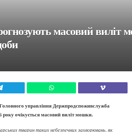
рогнозують масовий виліт 
доби
Telegram
WhatsApp
Viber
я Головного управління Держпродспоживслужба
26 року очікується масовий виліт мошки.
одарських тварин таких небезпечних захворювань, як