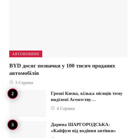
АВТОНОВИНИ
BYD досяг позначки у 100 тисяч проданих
автомобілів
3 Серпня
Гроші Києва, кілька місяців тому
виділені Агентству…
4 Серпня
Дарина ШАРГОРОДСЬКА:
«Кайфую від водіння автівки»