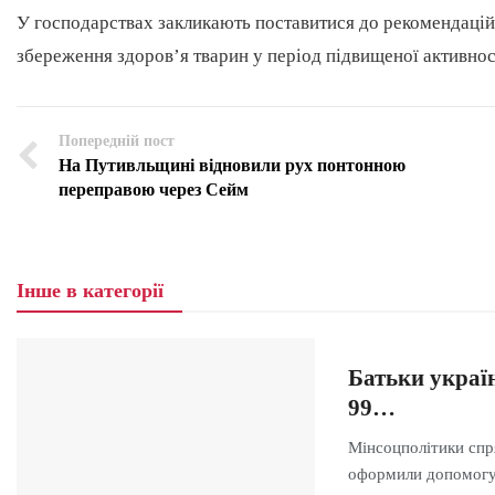
У господарствах закликають поставитися до рекомендацій
збереження здоров’я тварин у період підвищеної активност
Попередній пост
На Путивльщині відновили рух понтонною
переправою через Сейм
Інше в категорії
Батьки украї
99…
Мінсоцполітики спря
оформили допомог