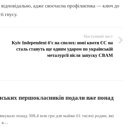
 відповідально, адже своєчасна профілактика — ключ до
і гнусу.
Наступний пост
Kyiv Independent б’є на сполох: нові квоти ЄС на
сталь стануть ще одним ударом по українській
металургії після запуску CBAM
нських першокласників подали вже понад
мувало понад 308,4 млн грн для майже 61 тисячі родин, які
у в…