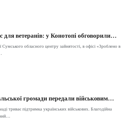
с для ветеранів: у Конотопі обговорили…
ї Сумського обласного центру зайнятості, в офісі «Зроблено в
…
льської громади передали військовим…
аді триває підтримка українських військових. Благодійна
жний…