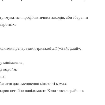
тримуватися профілактичних заходів, аби зберегти
дарствах.
идними препаратами тривалої дії («Байофлай»,
су мінімальна;
ід водойм;
ях;
багаття для зменшення кількості комах;
тварин негайно повідомляти Конотопське районне