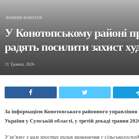
НОВИНИ КОНОТОП
У Конотопському районі п
радять посилити захист ху
21 Травня, 2026
Facebook
Twitter
За інформацією Конотопського районного управлінн
України у Сумській області, у третій декаді травня 20
У зв’язку з цим зростає ризик виникнення у сільськогосп