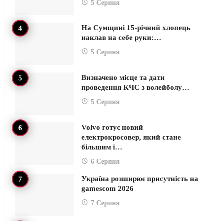
5 Серпня
На Сумщині 15-річний хлопець
наклав на себе руки:…
5 Серпня
Визначено місце та дати
проведення КЧС з волейболу…
5 Серпня
Volvo готує новий
електрокросовер, який стане
більшим і…
6 Серпня
Україна розширює присутність на
gamescom 2026
7 Серпня