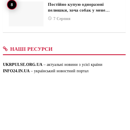
Постійно купую одноразові
пелюшки, хоча собак у мене…
7 Серпня
НАШІ РЕСУРСИ
UKRPULSE.ORG.UA
– актуальні новини з усієї країни
INFO24.IN.UA
– український новостний портал