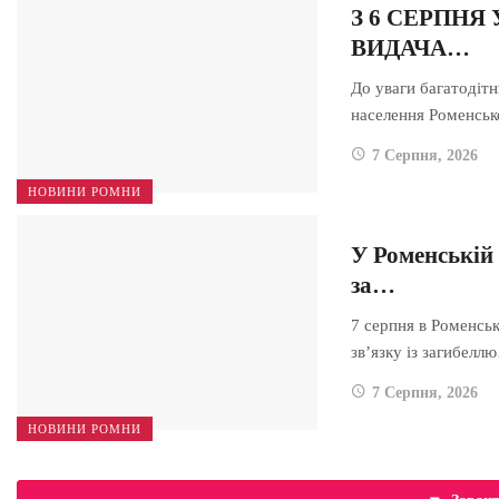
З 6 СЕРПНЯ
ВИДАЧА…
До уваги багатодіт
населення Роменсь
7 Серпня, 2026
НОВИНИ РОМНИ
У Роменській
за…
7 серпня в Роменсь
зв’язку із загибелл
7 Серпня, 2026
НОВИНИ РОМНИ