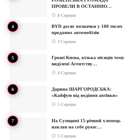
ПРОВЕЛИ В ОСТАННЮ…
8 Серпня
BYD досяг позначки у 100 тисяч
проданих автомобілів
3 Серпня
Гроші Києва, кілька місяців тому
виділені Агентству…
4 Серпня
Дарина ШАРГОРОДСЬКА:
«Кайфую від водіння автівки»
5 Серпня
На Сумщині 15-річний хлопець
наклав на себе руки:…
5 Серпня