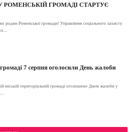
 У РОМЕНСЬКІЙ ГРОМАДІ СТАРТУЄ
них родин Роменської громади! Управління соціального захисту
кої…
 громаді 7 серпня оголосили День жалоби
кій міській територіальній громаді оголошено Днем жалоби у
ю…