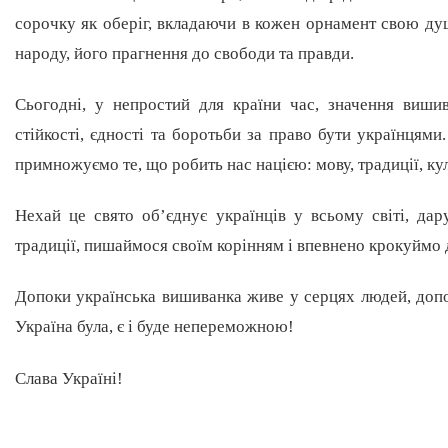
сорочку як оберіг, вкладаючи в кожен орнамент свою душ
народу, його прагнення до свободи та правди.
Сьогодні, у непростий для країни час, значення виши
стійкості, єдності та боротьби за право бути українцям
примножуємо те, що робить нас нацією: мову, традиції, ку
Нехай це свято об’єднує українців у всьому світі, дар
традиції, пишаймося своїм корінням і впевнено крокуймо
Допоки українська вишиванка живе у серцях людей, допо
Україна була, є і буде непереможною!
Слава Україні!