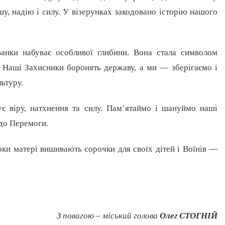
у, надію і силу. У візерунках закодовано історію нашого
ванки набуває особливої глибини. Вона стала символом
и. Наші Захисники боронять державу, а ми — зберігаємо і
льтуру.
ує віру, натхнення та силу. Пам’ятаймо і шануймо наші
 до Перемоги.
ки матері вишивають сорочки для своїх дітей і Воїнів —
З повагою – міський голова
Олег СТОГНІЙ