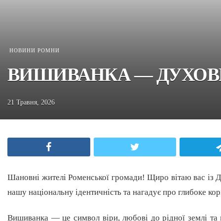
НОВИНИ РОМНИ
ВИШИВАНКА — ДУХОВН
21 Травня, 2026
Facebook
Twitter
Шановні жителі Роменської громади! Щиро вітаю вас із Д
нашу національну ідентичність та нагадує про глибоке кор
Вишиванка — це символ віри, любові до рідної землі та 