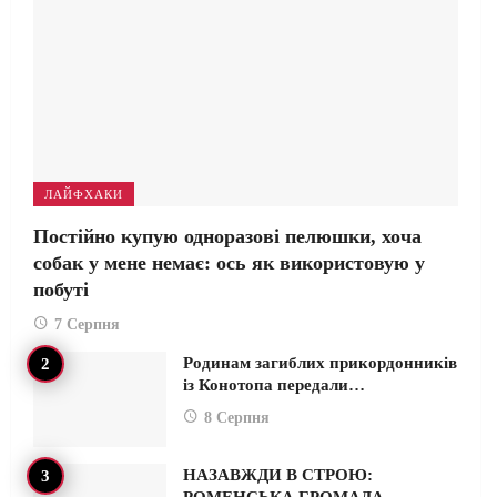
ЛАЙФХАКИ
Постійно купую одноразові пелюшки, хоча
собак у мене немає: ось як використовую у
побуті
7 Серпня
Родинам загиблих прикордонників
із Конотопа передали…
8 Серпня
НАЗАВЖДИ В СТРОЮ:
РОМЕНСЬКА ГРОМАДА