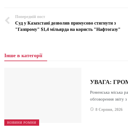
Попередній пост
Суд у Казахстані дозволив примусово стягнути з
"Газпрому" $1,4 мільярда на користь "Нафтогазу"
Інше в категорії
УВАГА: ГР
Роменська міська р
обговорення звіту 
8 Серпня, 2026
НОВИНИ РОМНИ