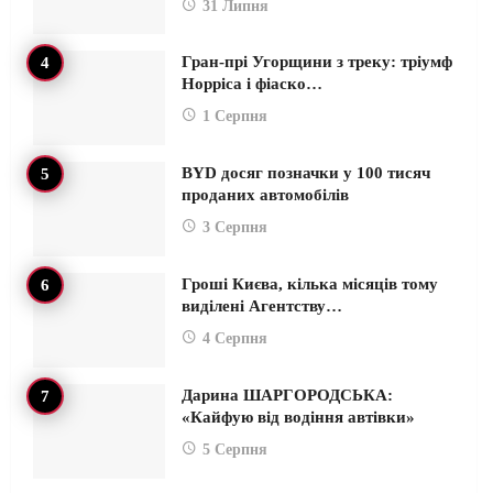
31 Липня
Гран-прі Угорщини з треку: тріумф
Норріса і фіаско…
1 Серпня
BYD досяг позначки у 100 тисяч
проданих автомобілів
3 Серпня
Гроші Києва, кілька місяців тому
виділені Агентству…
4 Серпня
Дарина ШАРГОРОДСЬКА:
«Кайфую від водіння автівки»
5 Серпня