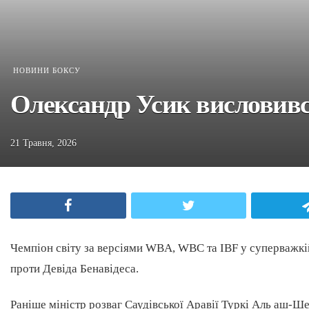
НОВИНИ БОКСУ
Олександр Усик висловивс
21 Травня, 2026
Facebook
Twitter
Чемпіон світу за версіями WBA, WBC та IBF у суперважкі
проти Девіда Бенавідеса.
Раніше міністр розваг Саудівської Аравії Туркі Аль аш-Ше