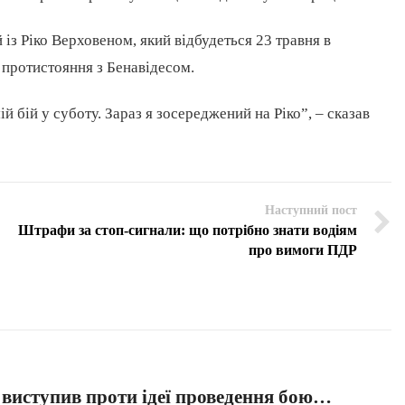
й із Ріко Верховеном, який відбудеться 23 травня в
о протистояння з Бенавідесом.
 бій у суботу. Зараз я зосереджений на Ріко”, – сказав
Наступний пост
Штрафи за стоп-сигнали: що потрібно знати водіям
про вимоги ПДР
 виступив проти ідеї проведення бою…