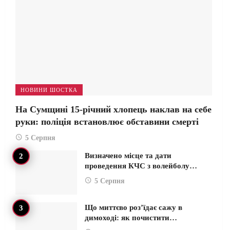
НОВИНИ ШОСТКА
На Сумщині 15-річний хлопець наклав на себе
руки: поліція встановлює обставини смерті
5 Серпня
Визначено місце та дати
проведення КЧС з волейболу…
5 Серпня
Що миттєво роз’їдає сажу в
димоході: як почистити…