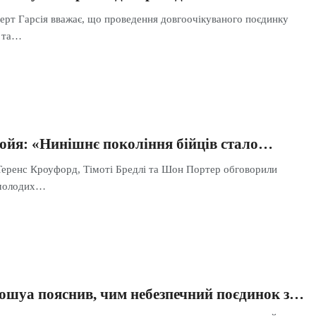
ерт Гарсія вважає, що проведення довгоочікуваного поєдинку
 та…
Хойя: «Нинішнє покоління бійців стало…
Теренс Кроуфорд, Тімоті Бредлі та Шон Портер обговорили
 молодих…
ошуа пояснив, чим небезпечний поєдинок з…