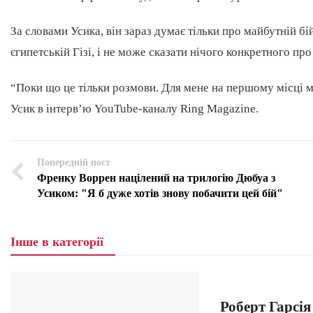
За словами Усика, він зараз думає тільки про майбутній бі
єгипетській Гізі, і не може сказати нічого конкретного пр
“Поки що це тільки розмови. Для мене на першому місці мій
Усик в інтерв’ю YouTube-каналу Ring Magazine.
Попередній пост
Френку Воррен націлений на трилогію Дюбуа з
Усиком: "Я б дуже хотів знову побачити цей бій"
Інше в категорії
Роберт Гарсія