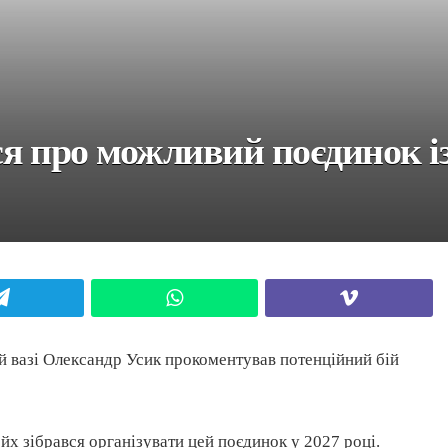
я про можливий поєдинок із
Telegram
WhatsApp
Viber
й вазі Олександр Усик прокоментував потенційний бій
йх зібрався організувати цей поєдинок у 2027 році.