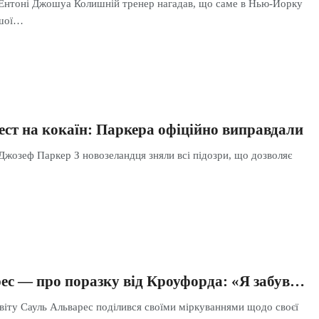
 Ентоні Джошуа Колишній тренер нагадав, що саме в Нью-Йорку
ршої…
ест на кокаїн: Паркера офіційно виправдали
Джозеф Паркер З новозеландця зняли всі підозри, що дозволяє
ес — про поразку від Кроуфорда: «Я забув…
віту Сауль Альварес поділився своїми міркуваннями щодо своєї