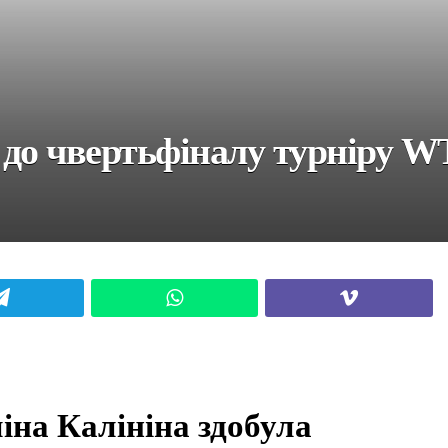
 до чвертьфіналу турніру W
Telegram
WhatsApp
Viber
іна Калініна здобула