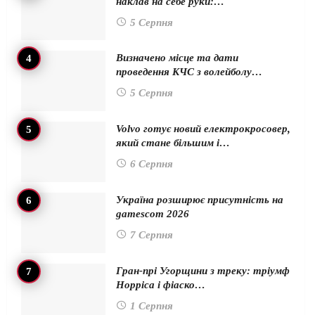
наклав на себе руки:…
5 Серпня
Визначено місце та дати
проведення КЧС з волейболу…
5 Серпня
Volvo готує новий електрокросовер,
який стане більшим і…
6 Серпня
Україна розширює присутність на
gamescom 2026
7 Серпня
Гран-прі Угорщини з треку: тріумф
Норріса і фіаско…
1 Серпня