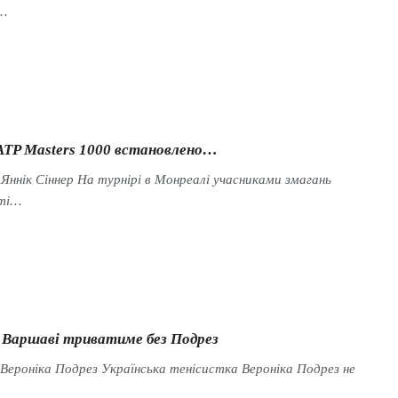
,…
 ATP Masters 1000 встановлено…
 Яннік Сіннер На турнірі в Монреалі учасниками змагань
 ті…
у Варшаві триватиме без Подрез
 Вероніка Подрез Українська тенісистка Вероніка Подрез не