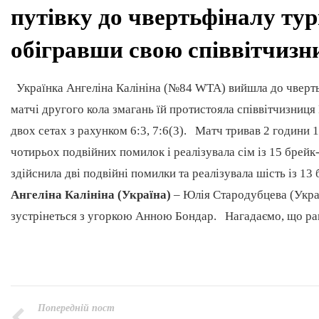
путівку до чвертьфіналу тур
обігравши свою співвітчизн
Українка Ангеліна Калініна (№84 WTA) вийшла до чверт
матчі другого кола змагань їй протистояла співвітчизниц
двох сетах з рахунком 6:3, 7:6(3). Матч тривав 2 години 
чотирьох подвійних помилок і реалізувала сім із 15 брейк
здійснила дві подвійні помилки та реалізувала шість із 1
Ангеліна Калініна (Україна)
– Юлія Стародубцева (Украї
зустрінеться з угоркою Анною Бондар. Нагадаємо, що ран
Попередній пост