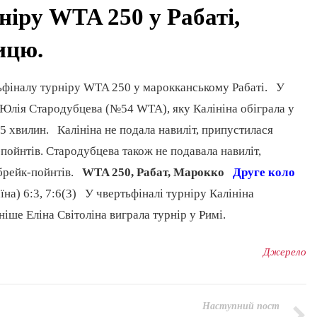
ніру WTA 250 у Рабаті,
ицю.
ьфіналу турніру WTA 250 у марокканському Рабаті. У
я Юлія Стародубцева (№54 WTA), яку Калініна обіграла у
15 хвилин. Калініна не подала навиліт, припустилася
-пойнтів. Стародубцева також не подавала навиліт,
3 брейк-пойнтів.
WTA 250, Рабат, Марокко
Друге коло
на) 6:3, 7:6(3) У чвертьфіналі турніру Калініна
іше Еліна Світоліна виграла турнір у Римі.
Джерело
Наступний пост