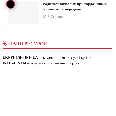
Родинам загиблих прикордонників
із Конотопа передали…
8 Серпня
НАШІ РЕСУРСИ
UKRPULSE.ORG.UA
– актуальні новини з усієї країни
INFO24.IN.UA
– український новостний портал