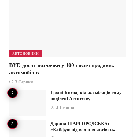
АВТОНОВИНИ
BYD досяг позначки у 100 тисяч проданих
автомобілів
3 Серпня
Гроші Києва, кілька місяців тому
виділені Агентству…
4 Серпня
Дарина ШАРГОРОДСЬКА:
«Кайфую від водіння автівки»