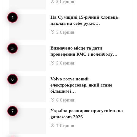
5 Серпня
На Сумщині 15-річний хлопець
наклав на себе руки:…
5 Серпня
Визначено місце та дати
проведення КЧС з волейболу…
5 Серпня
Volvo готує новий
електрокросовер, який стане
більшим і…
6 Серпня
Україна розширює присутність на
gamescom 2026
7 Серпня