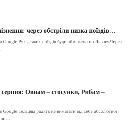
пізнення: через обстріли низка поїздів…
в Google Рух деяких поїздів буде обмежено по Львову.Через
…
 серпня: Овнам – стосунки, Рибам –
в Google Тельцям радять не вимагати від себе абсолютної
дено…