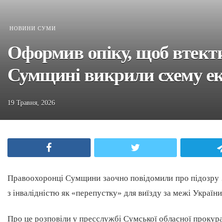
НОВИНИ СУМИ
Оформив опіку, щоб втекти 
Сумщині викрили схему ек
19 Травня, 2026
Facebook
Twitter
Правоохоронці Сумщини заочно повідомили про підозру 36
з інвалідністю як «перепустку» для виїзду за межі України
Про це розповіли у пресслужбі Сумської обласної прокур