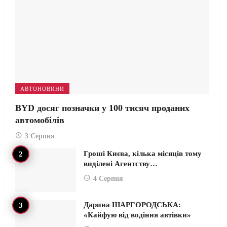
АВТОНОВИНИ
BYD досяг позначки у 100 тисяч проданих
автомобілів
3 Серпня
Гроші Києва, кілька місяців тому
виділені Агентству…
4 Серпня
Дарина ШАРГОРОДСЬКА:
«Кайфую від водіння автівки»