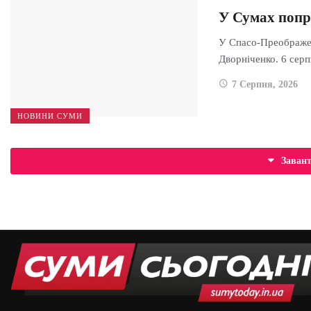
У Сумах попр
У Спасо-Преображен
Дворніченко. 6 сер
7 Серпня, 2026
НОВИНИ СУМИ
Заван