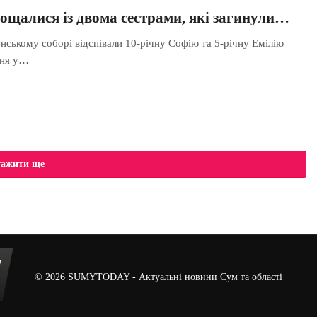
ощалися із двома сестрами, які загинули…
ському соборі відспівали 10-річну Софію та 5-річну Емілію
пня у…
тажити ще
© 2026
SUMYTODAY
- Актуальні новини Сум та області