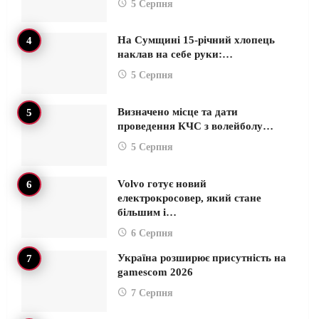
5 Серпня
На Сумщині 15-річний хлопець
наклав на себе руки:…
5 Серпня
Визначено місце та дати
проведення КЧС з волейболу…
5 Серпня
Volvo готує новий
електрокросовер, який стане
більшим і…
6 Серпня
Україна розширює присутність на
gamescom 2026
7 Серпня