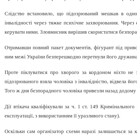
Слідство встановило, що підозрюваний мешкав в одном
інвалідності через тяжке психічне захворювання. Через с
керувати ними. Зловмисник вирішив скористатися безпора
Отримавши повний пакет документів, фігурант під приво
ним межі України безперешкодно перетнули його дружина
Проте піклуватися про хворого за кордоном ніхто не 
підозрюваного взяла чоловіка з інвалідністю, відвела йо
Того ж дня безпорадного чоловіка привезли назад додому
Дії втікача кваліфікували за ч. 1 ст. 149 Кримінальног
експлуатації, з використанням її уразливого стану).
Оскільки сам організатор схеми наразі залишається за 