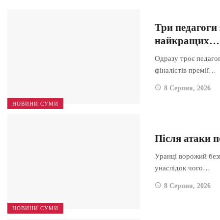
Три педагоги
найкращих…
Одразу троє педагог
фіналістів премії…
8 Серпня, 2026
НОВИНИ СУМИ
Після атаки п
Уранці ворожий безп
унаслідок чого…
8 Серпня, 2026
НОВИНИ СУМИ