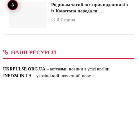
Родинам загиблих прикордонників
із Конотопа передали…
8 Серпня
НАШІ РЕСУРСИ
UKRPULSE.ORG.UA
– актуальні новини з усієї країни
INFO24.IN.UA
– український новостний портал