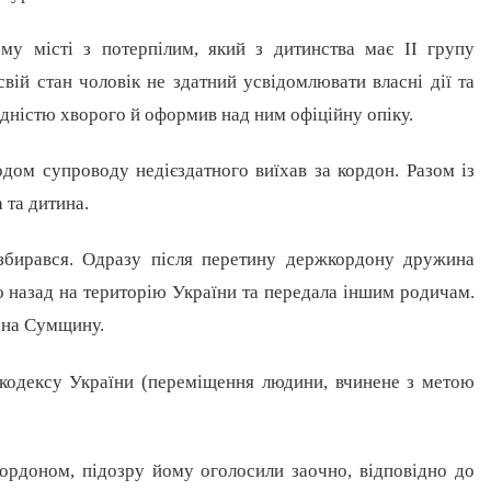
у місті з потерпілим, який з дитинства має II групу
вій стан чоловік не здатний усвідомлювати власні дії та
дністю хворого й оформив над ним офіційну опіку.
дом супроводу недієздатного виїхав за кордон. Разом із
 та дитина.
збирався. Одразу після перетину держкордону дружина
го назад на територію України та передала іншим родичам.
 на Сумщину.
о кодексу України (переміщення людини, вчинене з метою
кордоном, підозру йому оголосили заочно, відповідно до