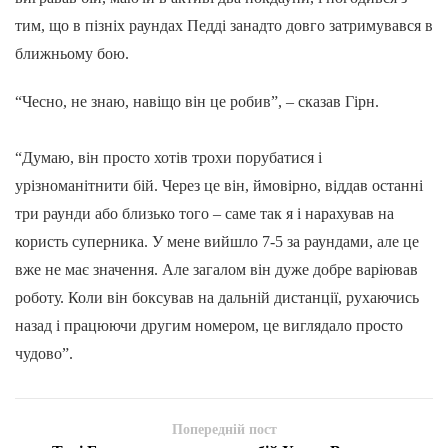
тим, що в пізніх раундах Педді занадто довго затримувався в
ближньому бою.
“Чесно, не знаю, навіщо він це робив”, – сказав Гірн.
“Думаю, він просто хотів трохи порубатися і
урізноманітнити бій. Через це він, ймовірно, віддав останні
три раунди або близько того – саме так я і нарахував на
користь суперника. У мене вийшло 7-5 за раундами, але це
вже не має значення. Але загалом він дуже добре варіював
роботу. Коли він боксував на дальній дистанції, рухаючись
назад і працюючи другим номером, це виглядало просто
чудово”.
Попередній пост