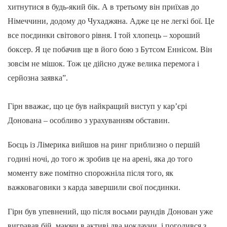
хитнутися в будь-який бік. А в третьому він приїхав до
Німеччини, додому до Чухаджяна. Адже це не легкі бої. Це
все поєдинки світового рівня. І той хлопець – хороший
боксер. Я це побачив ще в його бою з Бутсом Еннісом. Він
зовсім не мішок. Тож це дійсно дуже велика перемога і
серйозна заявка”.
Гірн вважає, що це був найкращий виступ у кар’єрі
Донована – особливо з урахуванням обставин.
Боєць із Лімерика вийшов на ринг приблизно о першій
годині ночі, до того ж зробив це на арені, яка до того
моменту вже помітно спорожніла після того, як
важковаговики з карда завершили свої поєдинки.
Гірн був упевнений, що після восьми раундів Донован уже
вигравав бій, маючи в активі два нокдауни, і погодився з