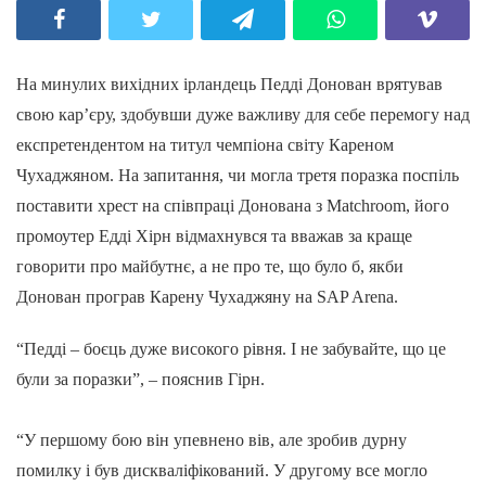
На минулих вихідних ірландець Педді Донован врятував
свою кар’єру, здобувши дуже важливу для себе перемогу над
експретендентом на титул чемпіона світу Кареном
Чухаджяном. На запитання, чи могла третя поразка поспіль
поставити хрест на співпраці Донована з Matchroom, його
промоутер Едді Хірн відмахнувся та вважав за краще
говорити про майбутнє, а не про те, що було б, якби
Донован програв Карену Чухаджяну на SAP Arena.
“Педді – боєць дуже високого рівня. І не забувайте, що це
були за поразки”, – пояснив Гірн.
“У першому бою він упевнено вів, але зробив дурну
помилку і був дискваліфікований. У другому все могло