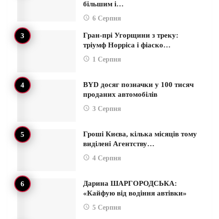
більшим і…
6 Серпня
Гран-прі Угорщини з треку:
тріумф Норріса і фіаско…
1 Серпня
BYD досяг позначки у 100 тисяч
проданих автомобілів
3 Серпня
Гроші Києва, кілька місяців тому
виділені Агентству…
4 Серпня
Дарина ШАРГОРОДСЬКА:
«Кайфую від водіння автівки»
5 Серпня