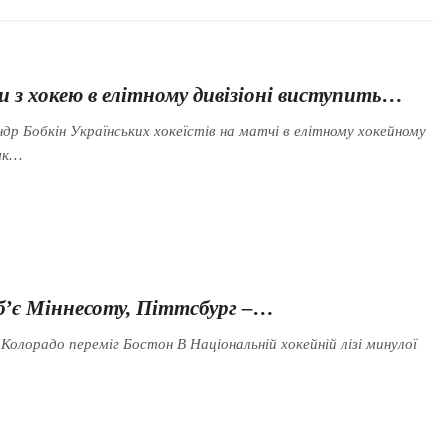
и з хокею в елітному дивізіоні виступить…
р Бобкін Українських хокеїстів на матчі в елітному хокейному
мк…
б’є Міннесоту, Піттсбург –…
Колорадо переміг Бостон В Національній хокейній лізі минулої