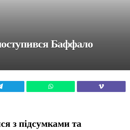
оступився Баффало
Telegram
WhatsApp
Viber
я з підсумками та