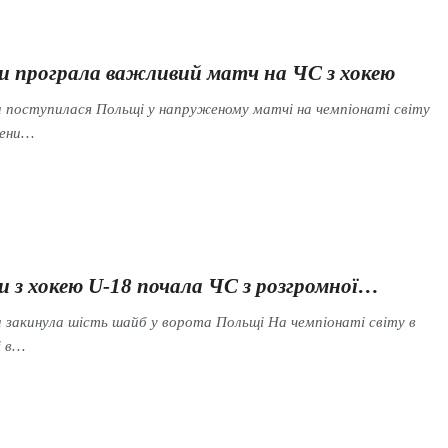
ни програла важливий матч на ЧС з хокею
 поступилася Польщі у напруженому матчі на чемпіонаті світу
мени…
и з хокею U-18 почала ЧС з розгромної…
закинула шість шайб у ворота Польщі На чемпіонаті світу в
і в…