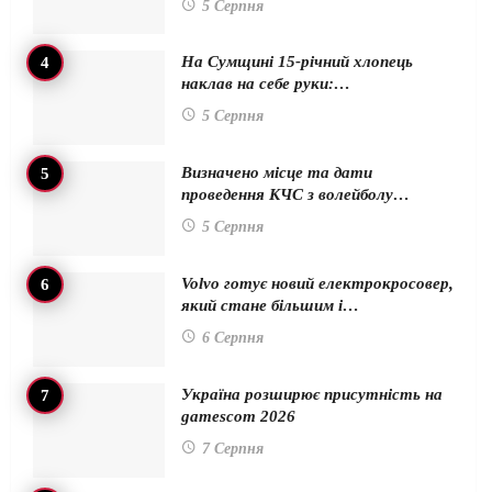
5 Серпня
На Сумщині 15-річний хлопець
наклав на себе руки:…
5 Серпня
Визначено місце та дати
проведення КЧС з волейболу…
5 Серпня
Volvo готує новий електрокросовер,
який стане більшим і…
6 Серпня
Україна розширює присутність на
gamescom 2026
7 Серпня