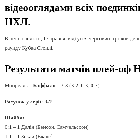
відеооглядами всіх поєдинкі
НХЛ.
В ніч на неділю, 17 травня, відбувся черговий ігровий де
раунду Кубка Стенлі.
Результати матчів плей-оф 
Монреаль –
Баффало
– 3:8 (3:2, 0:3, 0:3)
Рахунок у серії: 3-2
Шайби:
0:1 – 1 Далін (Бенсон, Самуельссон)
1:1 – 1 Зекай (Еванс)