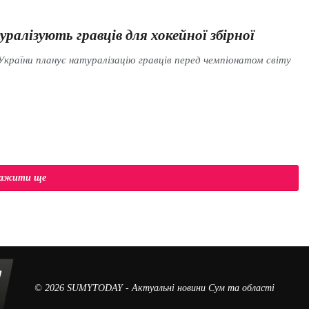
уралізують гравців для хокейної збірної
країни планує натуралізацію гравців перед чемпіонатом світу
тажити ще
© 2026
SUMYTODAY
- Актуальні новини Сум та області