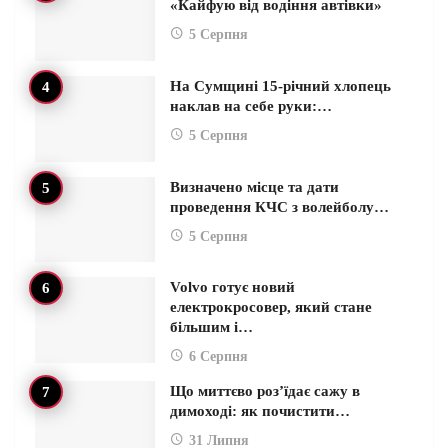
«Кайфую від водіння автівки»
5 Серпня
На Сумщині 15-річний хлопець
наклав на себе руки:…
5 Серпня
Визначено місце та дати
проведення КЧС з волейболу…
5 Серпня
Volvo готує новий
електрокросовер, який стане
більшим і…
6 Серпня
Що миттєво роз’їдає сажу в
димоході: як почистити…
31 Липня