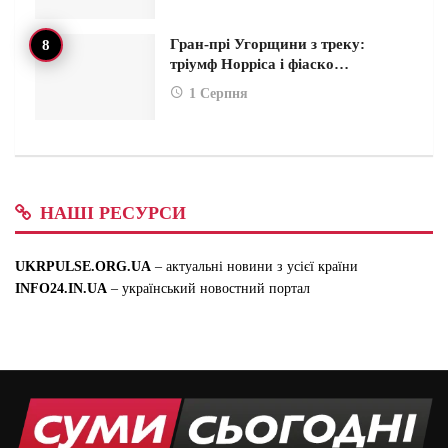
Гран-прі Угорщини з треку:
тріумф Норріса і фіаско…
1 Серпня
НАШІ РЕСУРСИ
UKRPULSE.ORG.UA
– актуальні новини з усієї країни
INFO24.IN.UA
– український новостний портал