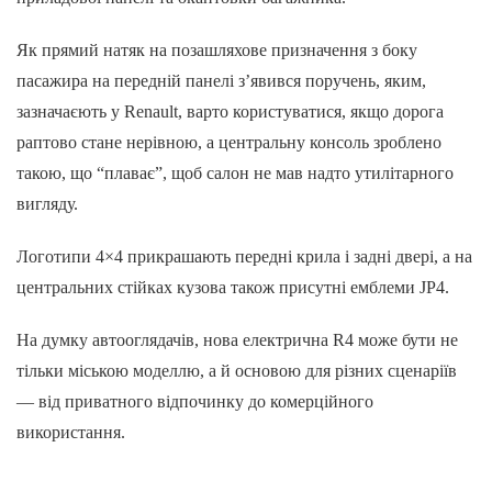
Як прямий натяк на позашляхове призначення з боку
пасажира на передній панелі з’явився поручень, яким,
зазначаєють у Renault, варто користуватися, якщо дорога
раптово стане нерівною, а центральну консоль зроблено
такою, що “плаває”, щоб салон не мав надто утилітарного
вигляду.
Логотипи 4×4 прикрашають передні крила і задні двері, а на
центральних стійках кузова також присутні емблеми JP4.
На думку автооглядачів, нова електрична R4 може бути не
тільки міською моделлю, а й основою для різних сценаріїв
— від приватного відпочинку до комерційного
використання.