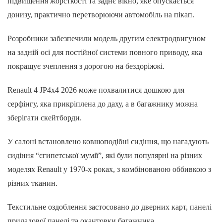
підвищення жорсткості та заднє вікно, яке опускається
донизу, практично перетворюючи автомобіль на пікап.
Розробники забезпечили модель другим електродвигуном
на задній осі для постійної системи повного приводу, яка
покращує зчеплення з дорогою на бездоріжжі.
Renault 4 JP4x4 2026 може похвалитися дошкою для
серфінгу, яка прикріплена до даху, а в багажнику можна
зберігати скейтборди.
У салоні встановлено ковшоподібні сидіння, що нагадують
сидіння “єгипетської мумії”, які були популярні на різних
моделях Renault у 1970-х роках, з комбінованою оббивкою з
різних тканин.
Текстильне оздоблення застосовано до дверних карт, панелі
приладової панелі та окантовки багажника.