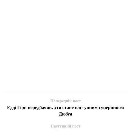
Попередній пост
Едді Гірн передбачив, хто стане наступним суперником
Дюбуа
Наступний пост