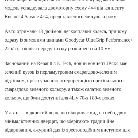
модель успадкувала двомоторну схему 4×4 від концепту
Renault 4 Savane 4×4, представленого минулого року.
Авто отримало 18-дюймові легкосплавні колеса, причому
одразу із зимовими шинами Goodyear UltraGrip Performance+
225/55, а колія спереду і ззаду розширена на 10 мм.
Заснований на Renault 4 E-Tech, новий концепт JP4x4 має
зелений кузов із перламутровим смарагдово-зеленим
відтінком, що є сучасною інтерпретацією оригінального
смарагдово-зеленого кольору, а також салатно-зеленого
кольору, що були доступні для 4L у 70-х і 80-х роках.
У авто — відкритий верх, що відкриває вид на небо, двоє
мінімалістичних дверцят, що зберігають традиційне
відкривання, ажурний дах із хрестоподібним виступом для