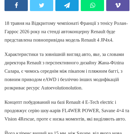
18 травня на Відкритому чемпіонаті Франції з тенісу Ролан-
Гаррос 2026 року на стенді автоконцерну Renault буде
представлена повнопривідна модель Renault 4 JP4x4.
Характеристики та зовнішній вигляд авто, яке, за словами
директора Renault з перспективного дизайну Жана-Філіпа
Салара, є чимось середнім між пікапом і пляжним баггі, з
повним приводом eAWD і безліччю інших модифікацій
розкриває ресурс Аutoevolutionolution.
Концепт побудований на базі Renault 4 E-Tech electric і
продовжує серію шоу-карів FL4WER POWER, Savane 4×4 та
Vision 4Rescue, проте є низка моментів, які виділяють авто.
Його кліренс вищий на 15 мм, ніж Savane, від якого нова