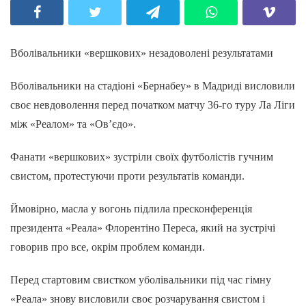
Вболівальники «вершкових» незадоволені результатами
Вболівальники на стадіоні «Бернабеу» в Мадриді висловили
своє невдоволення перед початком матчу 36-го туру Ла Ліги
між «Реалом» та «Ов’єдо».
Фанати «вершкових» зустріли своїх футболістів гучним
свистом, протестуючи проти результатів команди.
Ймовірно, масла у вогонь підлила пресконференція
президента «Реала» Флорентіно Переса, який на зустрічі
говорив про все, окрім проблем команди.
Перед стартовим свистком уболівальники під час гімну
«Реала» знову висловили своє розчарування свистом і