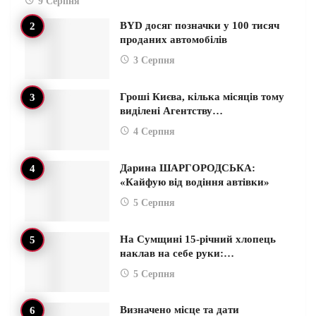
9 Серпня
BYD досяг позначки у 100 тисяч
проданих автомобілів
3 Серпня
Гроші Києва, кілька місяців тому
виділені Агентству…
4 Серпня
Дарина ШАРГОРОДСЬКА:
«Кайфую від водіння автівки»
5 Серпня
На Сумщині 15-річний хлопець
наклав на себе руки:…
5 Серпня
Визначено місце та дати