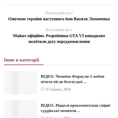
Попередній пост
Озвучено терміни наступного бою Василя Ломаченка
Наступний пост
Майже офіційно. Розробники GTA VI випадково
засвітили дату передзамовлення
Інше в категорії
ВІДЕО. Чемпіон Формули-1 побив
пілота після безглуздої…
9 Серпня, 2026
ВІДЕО. Ріццолі прокоментував спірні
суддівські моменти…