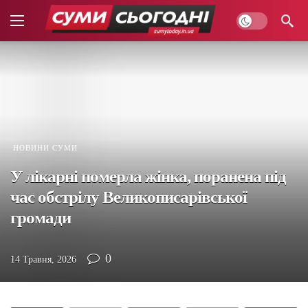
НОВИНИ СУМИ
У лікарні померла жінка, поранена під
час обстрілу Великописарівської
громади
0
14 Травня, 2026