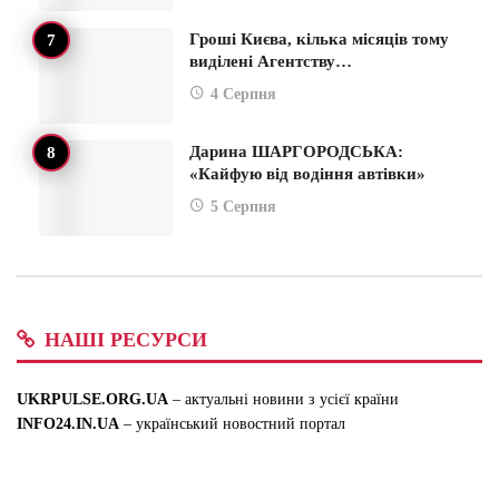
Гроші Києва, кілька місяців тому
виділені Агентству…
4 Серпня
Дарина ШАРГОРОДСЬКА:
«Кайфую від водіння автівки»
5 Серпня
НАШІ РЕСУРСИ
UKRPULSE.ORG.UA
– актуальні новини з усієї країни
INFO24.IN.UA
– український новостний портал