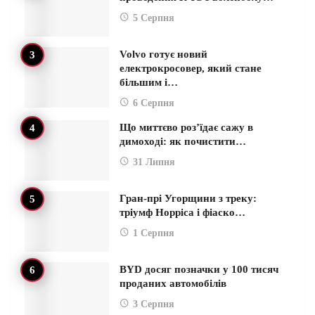
5 Серпня
Volvo готує новий
електрокросовер, який стане
більшим і…
6 Серпня
Що миттєво роз’їдає сажу в
димоході: як почистити…
31 Липня
Гран-прі Угорщини з треку:
тріумф Норріса і фіаско…
1 Серпня
BYD досяг позначки у 100 тисяч
проданих автомобілів
3 Серпня