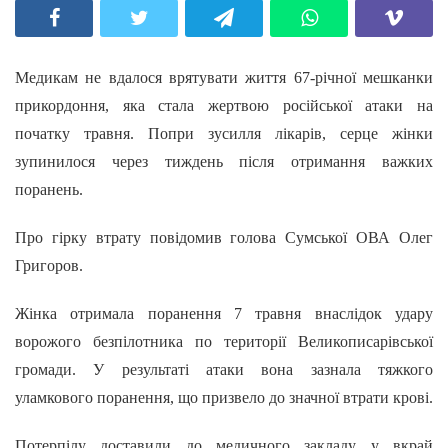
Медикам не вдалося врятувати життя 67-річної мешканки
прикордоння, яка стала жертвою російської атаки на
початку травня. Попри зусилля лікарів, серце жінки
зупинилося через тиждень після отримання важких
поранень.
Про гірку втрату повідомив голова Сумської ОВА Олег
Григоров.
Жінка отримала поранення 7 травня внаслідок удару
ворожого безпілотника по території Великописарівської
громади. У результаті атаки вона зазнала тяжкого
уламкового поранення, що призвело до значної втрати крові.
Потерпілу доставили до медичного закладу у вкрай