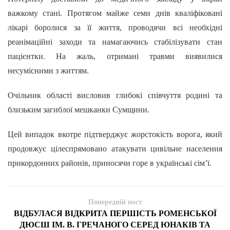
важкому стані. Протягом майже семи днів кваліфіковані
лікарі боролися за її життя, проводячи всі необхідні
реанімаційні заходи та намагаючись стабілізувати стан
пацієнтки. На жаль, отримані травми виявилися
несумісними з життям.
Очільник області висловив глибокі співчуття родині та
близьким загиблої мешканки Сумщини.
Цей випадок вкотре підтверджує жорстокість ворога, який
продовжує цілеспрямовано атакувати цивільне населення
прикордонних районів, приносячи горе в українські сім’ї.
Попередній пост
ВІДБУЛАСЯ ВІДКРИТА ПЕРШІСТЬ РОМЕНСЬКОЇ
ДЮСШ ІМ. В. ГРЕЧАНОГО СЕРЕД ЮНАКІВ ТА