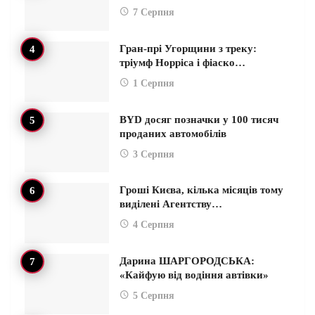
7 Серпня
Гран-прі Угорщини з треку:
тріумф Норріса і фіаско…
1 Серпня
BYD досяг позначки у 100 тисяч
проданих автомобілів
3 Серпня
Гроші Києва, кілька місяців тому
виділені Агентству…
4 Серпня
Дарина ШАРГОРОДСЬКА:
«Кайфую від водіння автівки»
5 Серпня