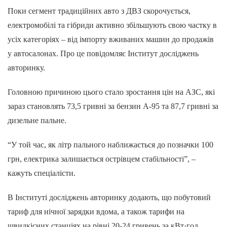
Поки сегмент традиційних авто з ДВЗ скорочується,
електромобілі та гібриди активно збільшують свою частку в
усіх категоріях – від імпорту вживаних машин до продажів
у автосалонах. Про це повідомляє Інститут досліджень
авторинку.
Головною причиною цього стало зростання цін на АЗС, які
зараз становлять 73,5 гривні за бензин А-95 та 87,7 гривні за
дизельне пальне.
“У той час, як літр пального наближається до позначки 100
грн, електрика залишається острівцем стабільності”, –
кажуть спеціалісти.
В Інституті досліджень авторинку додають, що побутовий
тариф для нічної зарядки вдома, а також тарифи на
швидкісних станціях на рівні 20-24 гривень за кВт·год