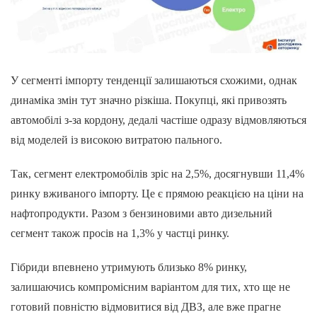
У сегменті імпорту тенденції залишаються схожими, однак
динаміка змін тут значно різкіша. Покупці, які привозять
автомобілі з-за кордону, дедалі частіше одразу відмовляються
від моделей із високою витратою пального.
Так, сегмент електромобілів зріс на 2,5%, досягнувши 11,4%
ринку вживаного імпорту. Це є прямою реакцією на ціни на
нафтопродукти. Разом з бензиновими авто дизельний
сегмент також просів на 1,3% у частці ринку.
Гібриди впевнено утримують близько 8% ринку,
залишаючись компромісним варіантом для тих, хто ще не
готовий повністю відмовитися від ДВЗ, але вже прагне