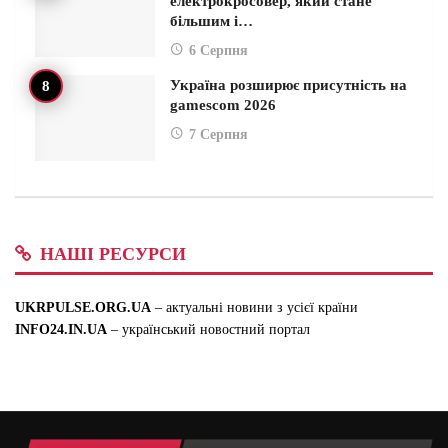
електрокросовер, який стане
більшим і…
6 Серпня
Україна розширює присутність на
gamescom 2026
7 Серпня
НАШІ РЕСУРСИ
UKRPULSE.ORG.UA
– актуальні новини з усієї країни
INFO24.IN.UA
– український новостний портал