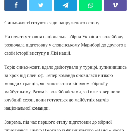
Синьо-жовті готуються до напруженого сезону
На початку травня національна збірна України з волейболу
розпочала підготовку у словенському Мариборі до другого в
своїй історії виступу в Лізі націй.
Торік синьо-жовті вдало дебютували у турнірі, зупинившись
за крок від плей-оф. Тепер команда оновилася низкою
молодих гравців, які мають стати кістяком збірної у
майбутньому. Разом із волейболістами, які вже завершили
клубний сезон, вони готуються до майбутніх матчів
національної команди.
Зокрема, під час першого етапу підготовки до збірної
приєднався Тимур Цмокало із французького «Нансі», якого