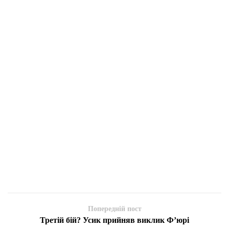
Попередній пост
Третій бій? Усик прийняв виклик Ф’юрі