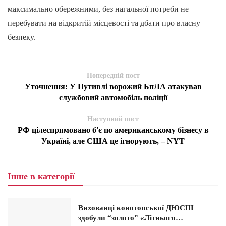
максимально обережними, без нагальної потреби не
перебувати на відкритій місцевості та дбати про власну
безпеку.
Попередній пост
Уточнення: У Путивлі ворожий БпЛА атакував
службовий автомобіль поліції
Наступний пост
РФ цілеспрямовано б'є по американському бізнесу в
Україні, але США це ігнорують, – NYT
Інше в категорії
Вихованці конотопської ДЮСШ
здобули “золото” «Літнього…