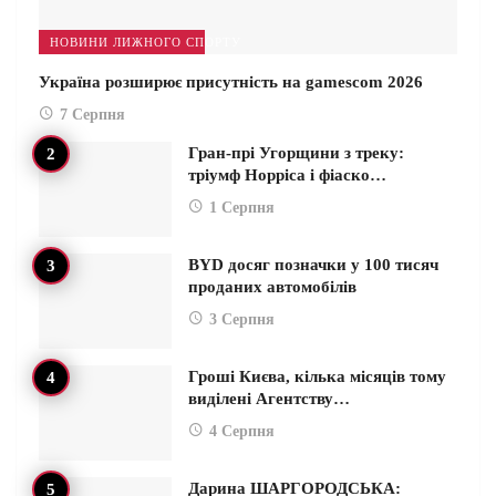
НОВИНИ ЛИЖНОГО СПОРТУ
Україна розширює присутність на gamescom 2026
7 Серпня
Гран-прі Угорщини з треку:
тріумф Норріса і фіаско…
1 Серпня
BYD досяг позначки у 100 тисяч
проданих автомобілів
3 Серпня
Гроші Києва, кілька місяців тому
виділені Агентству…
4 Серпня
Дарина ШАРГОРОДСЬКА: