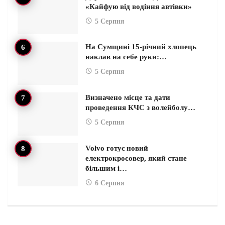
«Кайфую від водіння автівки»
5 Серпня
На Сумщині 15-річний хлопець
наклав на себе руки:…
5 Серпня
Визначено місце та дати
проведення КЧС з волейболу…
5 Серпня
Volvo готує новий
електрокросовер, який стане
більшим і…
6 Серпня