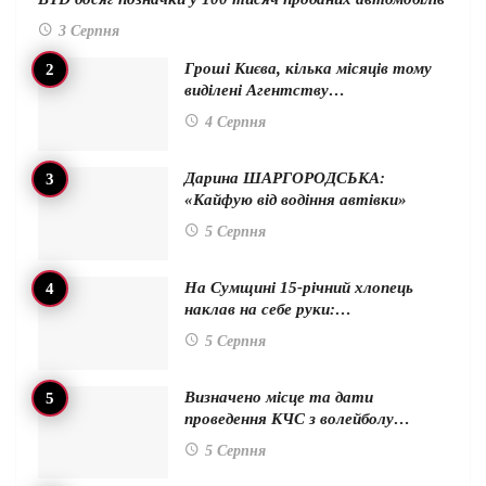
3 Серпня
Гроші Києва, кілька місяців тому
виділені Агентству…
4 Серпня
Дарина ШАРГОРОДСЬКА:
«Кайфую від водіння автівки»
5 Серпня
На Сумщині 15-річний хлопець
наклав на себе руки:…
5 Серпня
Визначено місце та дати
проведення КЧС з волейболу…
5 Серпня