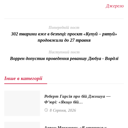
Джерело
Попередній пост
302 тварини вже в безпеці: проєкт «Купуй – рятуй»
продовжили до 27 травня
Наступний пост
Воррен допустив проведення реваншу Дюбуа - Вордлі
Інше в категорії
Роберт Гарсія про бій Джошуа —
Ф’юрі: «Якщо бій…
8 Серпня, 2026
Аарон Маккенна: «Я опинився у