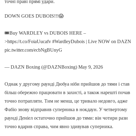
точні праві прямі удари.
DOWN GOES DUBOIS!!!😱
🎟️Buy WARDLEY vs DUBOIS HERE –
>https://t.co/FoiaUucafv #WardleyDubois | Live NOW on DAZN
pic.twitter.com/ecbNgBUnyG
— DAZN Boxing (@DAZNBoxing) May 9, 2026
Однак у другому раунді Дюбуа ніби прийшов до тями і став
більш обережно працювати в захисті, а також нарешті почав
точно потрапляти. Тим не менш, це тривало недовго, адже
Фабіо знову відправив суперника в нокдаун. У четвертому
раунді Деніел остаточно прийшов до тями: він чотири рази
точно вдарив справа, чим явно здивував суперника.