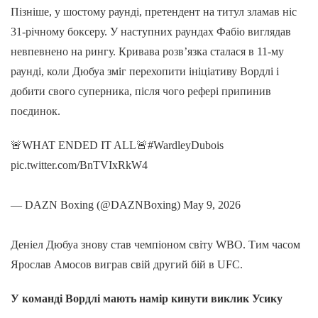
Пізніше, у шостому раунді, претендент на титул зламав ніс
31-річному боксеру. У наступних раундах Фабіо виглядав
невпевнено на рингу. Кривава розв’язка сталася в 11-му
раунді, коли Дюбуа зміг перехопити ініціативу Вордлі і
добити свого суперника, після чого рефері припинив
поєдинок.
🚨WHAT ENDED IT ALL🚨#WardleyDubois
pic.twitter.com/BnTVIxRkW4
— DAZN Boxing (@DAZNBoxing) May 9, 2026
Деніел Дюбуа знову став чемпіоном світу WBO. Тим часом
Ярослав Амосов виграв свій другий бій в UFC.
У команді Вордлі мають намір кинути виклик Усику