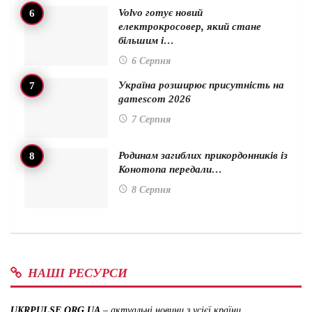
Volvo готує новий
електрокросовер, який стане
більшим і…
6 Серпня
Україна розширює присутність на
gamescom 2026
7 Серпня
Родинам загиблих прикордонників із
Конотопа передали…
8 Серпня
НАШІ РЕСУРСИ
UKRPULSE.ORG.UA
– актуальні новини з усієї країни