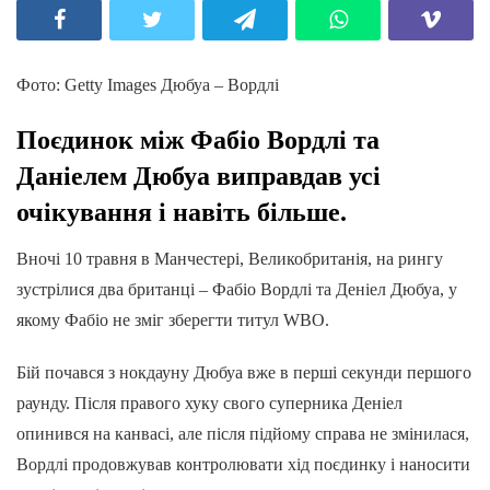
Фото: Getty Images Дюбуа – Вордлі
Поєдинок між Фабіо Вордлі та
Даніелем Дюбуа виправдав усі
очікування і навіть більше.
Вночі 10 травня в Манчестері, Великобританія, на рингу
зустрілися два британці – Фабіо Вордлі та Деніел Дюбуа, у
якому Фабіо не зміг зберегти титул WBO.
Бій почався з нокдауну Дюбуа вже в перші секунди першого
раунду. Після правого хуку свого суперника Деніел
опинився на канвасі, але після підйому справа не змінилася,
Вордлі продовжував контролювати хід поєдинку і наносити