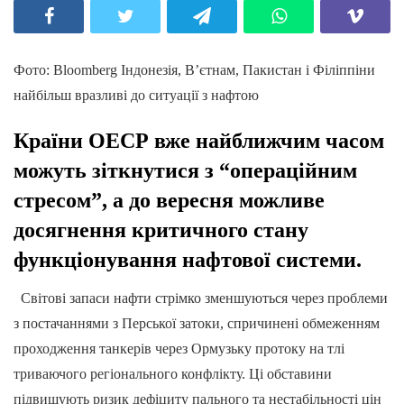
Фото: Вloomberg Індонезія, В’єтнам, Пакистан і Філіппіни
найбільш вразливі до ситуації з нафтою
Країни ОЕСР вже найближчим часом
можуть зіткнутися з “операційним
стресом”, а до вересня можливе
досягнення критичного стану
функціонування нафтової системи.
Світові запаси нафти стрімко зменшуються через проблеми
з постачаннями з Перської затоки, спричинені обмеженням
проходження танкерів через Ормузьку протоку на тлі
триваючого регіонального конфлікту. Ці обставини
підвищують ризик дефіциту пального та нестабільності цін