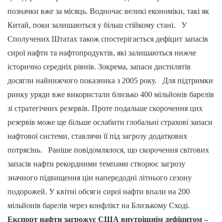
позначки вже за місяць. Водночас великі економіки, такі як
Китай, поки залишаються у більш стійкому стані. У
Сполучених Штатах також спостерігається дефіцит запасів
сирої нафти та нафтопродуктів, які залишаються нижче
історично середніх рівнів. Зокрема, запаси дистилятів
досягли найнижчого показника з 2005 року. Для підтримки
ринку уряди вже використали близько 400 мільйонів барелів
зі стратегічних резервів. Проте подальше скорочення цих
резервів може ще більше ослабити глобальні страхові запаси
нафтової системи, ставлячи її під загрозу додаткових
потрясінь. Раніше повідомлялося, що скорочення світових
запасів нафти рекордними темпами створює загрозу
значного підвищення цін напередодні літнього сезону
подорожей. У квітні обсяги сирої нафти впали на 200
мільйонів барелів через конфлікт на Близькому Сході.
Експорт нафти загрожує США внутрішнім дефіцитом –