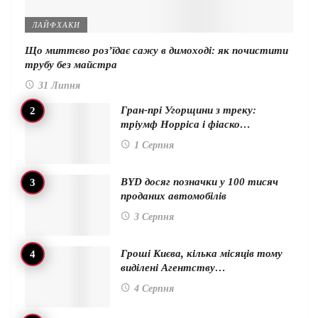
ЛАЙФХАКИ
Що миттєво роз’їдає сажу в димоході: як почистити
трубу без майстра
31 Липня
Гран-прі Угорщини з треку:
тріумф Норріса і фіаско…
1 Серпня
BYD досяг позначки у 100 тисяч
проданих автомобілів
3 Серпня
Гроші Києва, кілька місяців тому
виділені Агентству…
4 Серпня