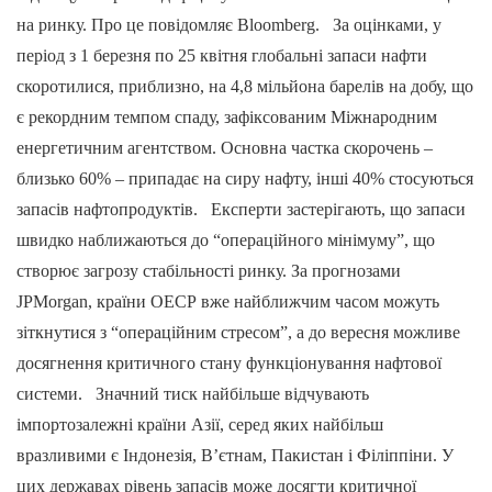
на ринку. Про це повідомляє Bloomberg. За оцінками, у
період з 1 березня по 25 квітня глобальні запаси нафти
скоротилися, приблизно, на 4,8 мільйона барелів на добу, що
є рекордним темпом спаду, зафіксованим Міжнародним
енергетичним агентством. Основна частка скорочень –
близько 60% – припадає на сиру нафту, інші 40% стосуються
запасів нафтопродуктів. Експерти застерігають, що запаси
швидко наближаються до “операційного мінімуму”, що
створює загрозу стабільності ринку. За прогнозами
JPMorgan, країни ОЕСР вже найближчим часом можуть
зіткнутися з “операційним стресом”, а до вересня можливе
досягнення критичного стану функціонування нафтової
системи. Значний тиск найбільше відчувають
імпортозалежні країни Азії, серед яких найбільш
вразливими є Індонезія, В’єтнам, Пакистан і Філіппіни. У
цих державах рівень запасів може досягти критичної