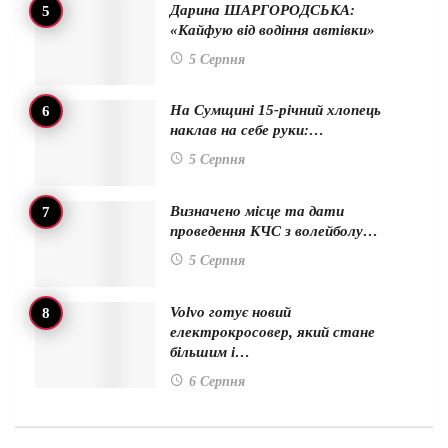
Дарина ШАРГОРОДСЬКА:
«Кайфую від водіння автівки»
5 Серпня
На Сумщині 15-річний хлопець
наклав на себе руки:…
5 Серпня
Визначено місце та дати
проведення КЧС з волейболу…
5 Серпня
Volvo готує новий
електрокросовер, який стане
більшим і…
6 Серпня