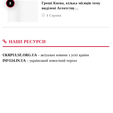
Гроші Києва, кілька місяців тому
виділені Агентству…
4 Серпня
НАШІ РЕСУРСИ
UKRPULSE.ORG.UA
– актуальні новини з усієї країни
INFO24.IN.UA
– український новостний портал