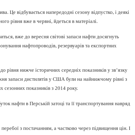
а. Це відбувається напередодні сезону відпустко, і деякі
го рівня вже в червні, йдеться в матеріалі.
ться, вже до вересня світові запаси нафти досягнуть
іонування нафтопроводів, резервуарів та експортних
до рівня нижче історичних середніх показників у зв’язку
жня запаси дистилятів у США були на найнижчому рівні з
х сезонних показників з 2014 року.
уток нафти в Перській затоці та її транспортування навряд
перебої з постачанням, а частково через підвищення цін. І