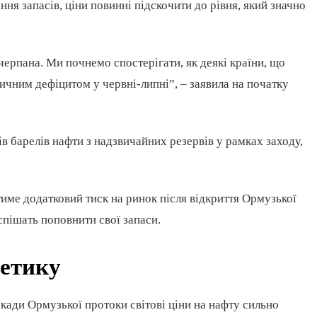
ння запасів, ціни повинні підскочити до рівня, який значно
черпана. Ми почнемо спостерігати, як деякі країни, що
тичним дефіцитом у червні-липні”, – заявила на початку
в барелів нафти з надзвичайних резервів у рамках заходу,
тиме додатковий тиск на ринок після відкриття Ормузької
спішать поповнити свої запаси.
гетику
кади Ормузької протоки світові ціни на нафту сильно