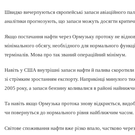
Швидко вичерпуються європейські запаси авіаційного палив
аналітики прогнозують, що запаси можуть досягти критично
Якщо постачання нафти через Ормузьку протоку не віднови
мінімального обсягу, необхідного для нормального функц
терміналів. Мова про так званий операційний мінімум.
Навіть у США внутрішні запаси нафти й палива скоротили 
зі стрімким зростанням експорту. Наприкінці минулого ти
2005 року, а запаси бензину коливалися в районі найнижчи
Та навіть якщо Ормузька протока знову відкриється, видоб
чи повернуться до нормального рівня найближчим часом.
Світове споживання нафти вже різко впало, частково через 