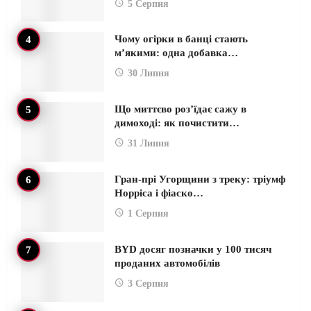
5 Серпня
Чому огірки в банці стають
м’якими: одна добавка…
30 Липня
Що миттєво роз’їдає сажу в
димоході: як почистити…
31 Липня
Гран-прі Угорщини з треку: тріумф
Норріса і фіаско…
1 Серпня
BYD досяг позначки у 100 тисяч
проданих автомобілів
3 Серпня