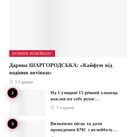
НОВИНИ ВОЛЕЙБОЛУ
Дарина ШАРГОРОДСЬКА: «Кайфую від
водіння автівки»
5 Серпня
На Сумщині 15-річний хлопець
наклав на себе руки:…
5 Серпня
Визначено місце та дати
проведення КЧС з волейболу…