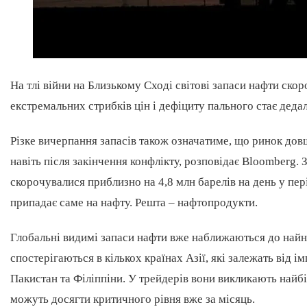
На тлі війни на Близькому Сході світові запаси нафти ск
екстремальних стрибків цін і дефіциту пального стає деда
Різке вичерпання запасів також означатиме, що ринок до
навіть після закінчення конфлікту, розповідає Bloomberg. 
скорочувалися приблизно на 4,8 млн барелів на день у пер
припадає саме на нафту. Решта – нафтопродукти.
Глобальні видимі запаси нафти вже наближаються до найн
спостерігаються в кількох країнах Азії, які залежать від і
Пакистан та Філіппіни. У трейдерів вони викликають найб
можуть досягти критичного рівня вже за місяць.