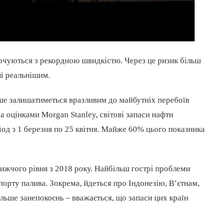
орочуються з рекордною швидкістю. Через це ризик більш
лі реальнішим.
вше залишатиметься вразливим до майбутніх перебоїв
За оцінками Morgan Stanley, світові запаси нафти
іод з 1 березня по 25 квітня. Майже 60% цього показника
ижчого рівня з 2018 року. Найбільш гострі проблеми
мпорту палива. Зокрема, йдеться про Індонезію, В’єтнам,
ільше занепокоєнь – вважається, що запаси цих країн