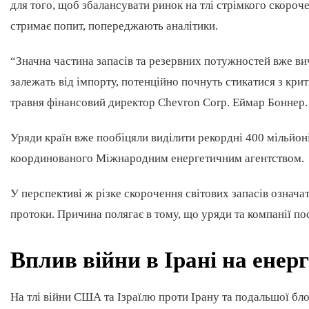
для того, щоб збалансувати ринок на тлі стрімкого скороче
стримає попит, попереджають аналітики.
“Значна частина запасів та резервних потужностей вже ви
залежать від імпорту, потенційно почнуть стикатися з кри
травня фінансовий директор Chevron Corp. Еймар Боннер.
Уряди країн вже пообіцяли виділити рекордні 400 мільйоні
координованого Міжнародним енергетичним агентством.
У перспективі ж різке скорочення світових запасів означа
протоки. Причина полягає в тому, що уряди та компанії по
Вплив війни в Ірані на енер
На тлі війни США та Ізраїлю проти Ірану та подальшої бло