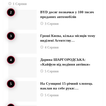
1 Серпня
BYD досяг позначки у 100 тисяч
проданих автомобілів
3 Серпня
Гроші Києва, кілька місяців тому
виділені Агентству…
4 Серпня
Дарина ШАРГОРОДСЬКА:
«Кайфую від водіння автівки»
5 Серпня
На Сумщині 15-річний хлопець
наклав на себе руки:…
5 Серпня