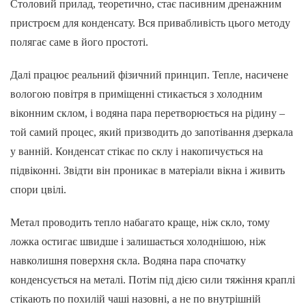
Столовий прилад, теоретично, стає пасивним дренажним
пристроєм для конденсату. Вся привабливість цього методу
полягає саме в його простоті.
Далі працює реальний фізичний принцип. Тепле, насичене
вологою повітря в приміщенні стикається з холодним
віконним склом, і водяна пара перетворюється на рідину –
той самий процес, який призводить до запотівання дзеркала
у ванній. Конденсат стікає по склу і накопичується на
підвіконні. Звідти він проникає в матеріали вікна і живить
спори цвілі.
Метал проводить тепло набагато краще, ніж скло, тому
ложка остигає швидше і залишається холоднішою, ніж
навколишня поверхня скла. Водяна пара спочатку
конденсується на металі. Потім під дією сили тяжіння краплі
стікають по похилій чаші назовні, а не по внутрішній