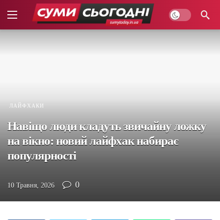
ЛАЙФХАКИ
Навіщо люди кладуть звичайну ложку
на вікно: новий лайфхак набирає
популярності
0
10 Травня, 2026