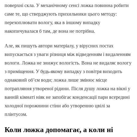
поверхні скла. У механічному сенсі ложка повинна робити
саме те, що стверджують прихильники цього методу:
перехоплювати вологу, яка в іншому випадку
накопичувалася б там, де вона не потрібна.
Але, як пишуть автори матеріалу, у вірусних постах
випускається з уваги різниця між відведенням і видаленням
вологи. Ложка не знижує вологість. Вона не видаляє вологу
з приміщення. У будь-якому випадку з повітря виходить
однаковий об’єм води; ложка лише змінює місце
потрапляння утвореної рідини. Після душу ложка на вікні у
ванній кімнаті ніяк не запобігає конденсації пари всередині
холодної порожнини стіни або утворенню цвілі за
плінтусом.
Коли ложка допомагає, а коли ні