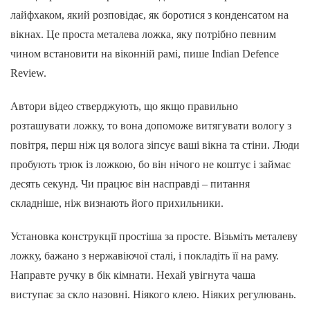
лайфхаком, який розповідає, як боротися з конденсатом на
вікнах. Це проста металева ложка, яку потрібно певним
чином встановити на віконній рамі, пише Indian Defence
Review.
Автори відео стверджують, що якщо правильно
розташувати ложку, то вона допоможе витягувати вологу з
повітря, перш ніж ця волога зіпсує ваші вікна та стіни. Люди
пробують трюк із ложкою, бо він нічого не коштує і займає
десять секунд. Чи працює він насправді – питання
складніше, ніж визнають його прихильники.
Установка конструкції простіша за просте. Візьміть металеву
ложку, бажано з нержавіючої сталі, і покладіть її на раму.
Направте ручку в бік кімнати. Нехай увігнута чаша
виступає за скло назовні. Ніякого клею. Ніяких регулювань.