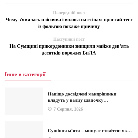
Попередній пост
Чому з'явилась пліснява і волога на стінах: простий тест
із фольгою покаже причину
Наступний пост
На Сумщині прикордонники знищили майже дев’ять
десятків ворожих БпЛА
Інше в категорії
Навіщо досвідчені мандрівники
кладуть у валізу шапочку…
7 Серпня, 2026
Сушіння м’яти – минуле століття: як…