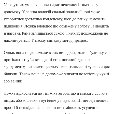
У скрутних умовах ложка надає невелику і тимчасову
допомогу. У злегка вологій спальні холодної ночі може
утворитися достатньо конденсату, щоб до ранку намочити
підвіконня. Ложка вловлює цю обмежену вологу і виводить
її назовні. Рама залишається сухою, і ніяких пошкоджень не
накопичується. У цьому випадку метод працює.
Однак вона не допоможе в тих випадках, коли в будинку є
протікаючі труби всередині стін, поганий дренаж
фундаменту, використовуються невентильовані сушарки для
білизни. Також вона не допоможе знизити вологість у кухні
або ванній.
Ложка відноситься до тієї ж категорії, що й миски з сіллю в
шафах або мішечки з вугіллям у підвалах. Ці методи дешеві,
прості й нешкідливі, але вони не замінюють усунення