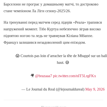
Барселони не програє у домашньому матчі, то достроково
стане чемпіоном Ла Ліги сезону-2025/26.
На тренуванні перед матчем серед лідерів «Реала» трапився
напружений момент. Тібо Куртуа небезпечно зіграв високо
піднятою ногою та ледь не травмував Кіліана Мбаппе.
Француз залишився незадоволений цим епізодом.
😱 Courtois pas loin d’arracher la tête de Mbappé sur un bal
haut. 😅
🎥
@brazaaa7
pic.twitter.com/nIT5LrgFKx
— Le Journal du Real (@lejournaldureal)
May 9, 2026