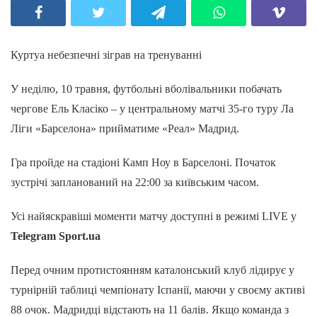
Куртуа небезпечні зіграв на тренуванні
У неділю, 10 травня, футбольні вболівальники побачать
чергове Ель Класіко – у центральному матчі 35-го туру Ла
Ліги «Барселона» прийматиме «Реал» Мадрид.
Гра пройде на стадіоні Камп Ноу в Барселоні. Початок
зустрічі запланований на 22:00 за київським часом.
Усі найяскравіші моменти матчу доступні в режимі LIVE у
Telegram Sport.ua
Перед очним протистоянням каталонський клуб лідирує у
турнірній таблиці чемпіонату Іспанії, маючи у своєму активі
88 очок. Мадридці відстають на 11 балів. Якщо команда з