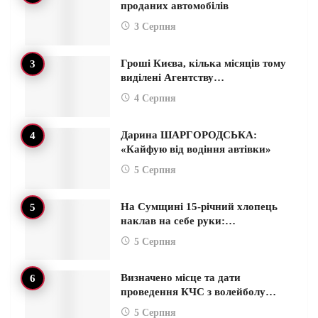
проданих автомобілів
3 Серпня
Гроші Києва, кілька місяців тому
виділені Агентству…
4 Серпня
Дарина ШАРГОРОДСЬКА:
«Кайфую від водіння автівки»
5 Серпня
На Сумщині 15-річний хлопець
наклав на себе руки:…
5 Серпня
Визначено місце та дати
проведення КЧС з волейболу…
5 Серпня