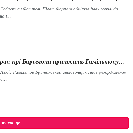
 Себастьян Феттель Пілот Феррарі обійшов двох гонщиків
на і…
Гран-прі Барселони приносить Гамільтону…
s Льюїс Гамільтон Британський автогонщик стає рекордсменом
56…
тажити ще