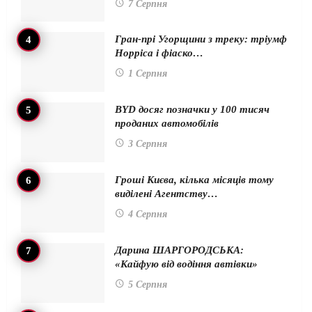
7 Серпня
Гран-прі Угорщини з треку: тріумф
Норріса і фіаско…
1 Серпня
BYD досяг позначки у 100 тисяч
проданих автомобілів
3 Серпня
Гроші Києва, кілька місяців тому
виділені Агентству…
4 Серпня
Дарина ШАРГОРОДСЬКА:
«Кайфую від водіння автівки»
5 Серпня