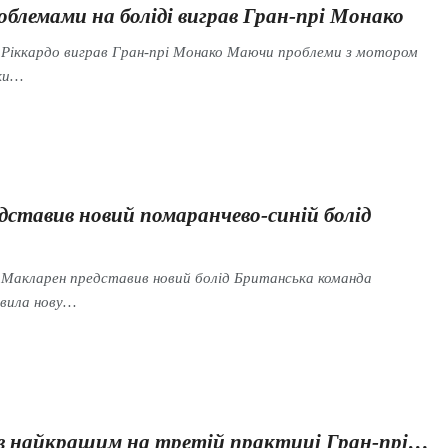
роблемами на боліді виграв Гран-прі Монако
 Ріккардо виграв Гран-прі Монако Маючи проблеми з мотором
нки…
дставив новий помаранчево-синій болід
 Макларен представив новий болід Британська команда
вила нову…
 найкращим на третій практиці Гран-прі…