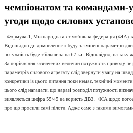
чемпіонатом та командами-у
угоди щодо силових установо
Формула-1, Міжнародна автомобільна федерація (ФІА) т
Відповідно до домовленості будуть змінені параметри дви
потужність буде збільшена на 67 к.с. Відповідно, на таку
За порівняння зазначених величин потужність приводу пе
параметрів силового агрегату слід звернути увагу на швид
конкретики із цього питання поки немає, технічні момент
цього слід нагадати, що наразі розподіл потужності визна
виявляється цифра 55/45 на користь ДВЗ. ФІА щодо погодж
про що просили самі пілоти. Адже саме з такими вимогами