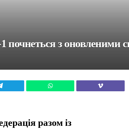
1 почнеться з оновленими 
Telegram
WhatsApp
Viber
дерація разом із