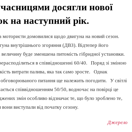
часницями досягли нової
к на наступний рік.
а мотористи домовилися щодо двигуна на новий сезон.
гуна внутрішнього згоряння (ДВЗ). Відтепер його
 ж величину буде зменшена питомість гібридної установки.
рерасподілиться в співвідношенні 60/40. Поряд зі зміною
кість витрати палива, яка так само зросте. Однак
и обговорюваного питання ще належить погодити. У світлі
чається співвідношенням 50/50, водночас на повірці це
ених змін особливо відзначає те, що було зроблено те,
 вони виступали від початку сезону.
Джерело