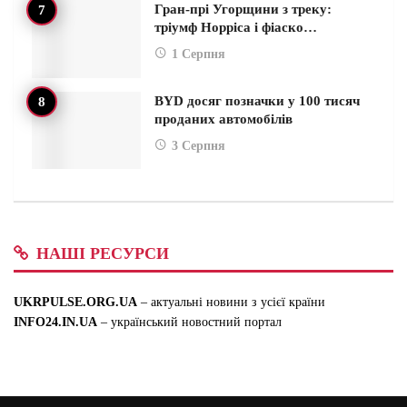
Гран-прі Угорщини з треку:
тріумф Норріса і фіаско…
1 Серпня
BYD досяг позначки у 100 тисяч
проданих автомобілів
3 Серпня
НАШІ РЕСУРСИ
UKRPULSE.ORG.UA
– актуальні новини з усієї країни
INFO24.IN.UA
– український новостний портал