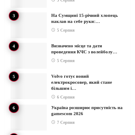
5 Серпня
На Сумщині 15-річний хлопець
наклав на себе руки:…
5 Серпня
Визначено місце та дати
проведення КЧС з волейболу…
5 Серпня
Volvo готує новий
електрокросовер, який стане
більшим і…
6 Серпня
Україна розширює присутність на
gamescom 2026
7 Серпня