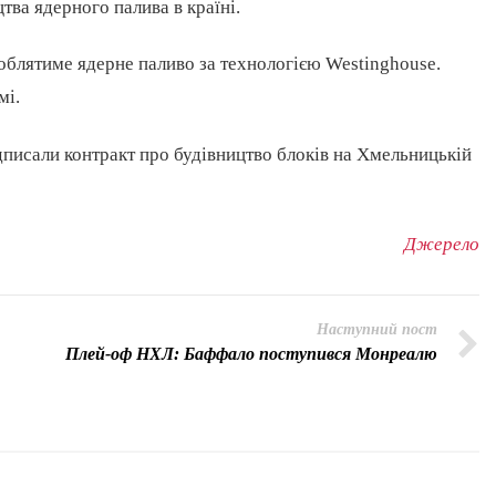
тва ядерного палива в країні.
облятиме ядерне паливо за технологією Westinghouse.
мі.
дписали контракт про будівництво блоків на Хмельницькій
Джерело
Наступний пост
Плей-оф НХЛ: Баффало поступився Монреалю