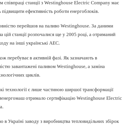
 співпраці станції з Westinghouse Electric Company має
ь підвищити ефективність роботи енергоблоків.
вністю перейшов на паливо Westinghouse. За даними
 цій станції розпочалися ще у 2005 році, а отриманий
оду на інші українські АЕС.
ж перебуває в активній фазі. Як зазначають в
ністю завантажені паливом Westinghouse, а заміна
хнологічних циклів.
ькі технології є лише частиною ширшої трансформації
оменергомаш отримало сертифікацію Westinghouse Electric
а.
во в Україні заводу з виробництва тепловидільних збірок