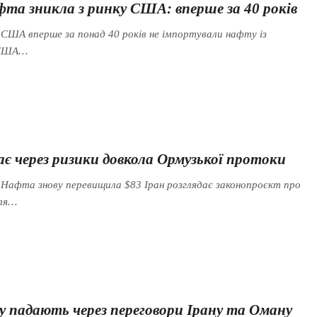
фта зникла з ринку США: вперше за 40 років
 США вперше за понад 40 років не імпортували нафту із
ї США…
є через ризики довкола Ормузької протоки
 Нафта знову перевищила $83 Іран розглядає законопроєкт про
для…
у падають через переговори Ірану та Оману