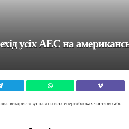
ехід усіх АЕС на американс
Telegram
WhatsApp
Viber
use використовується на всіх енергоблоках частково або