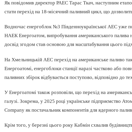
Як повідомив директор РАЕС Тарас Ткач, наступним етапом
стати перехід на 18-місячний паливний цикл, що дозволит
Водночас енергоблок №3 Південноукраїнської АЕС уже по
НАЕК Енергоатом, випробування американського палива на
досвід згодом став основою для масштабування цього підх
На Хмельницькій АЕС перехід на американське паливо тако
Енергоатомі, енергоблоки станції наразі частково або пов
паливних збірок відбувається поступово, відповідно до те
У Енергоатомі також розповіли, що перехід на американс
галузі. Зокрема, у 2025 році українське підприємство Ат
Company як постачальник компонентів для ядерного палив
Крім того, у березні цього року Кабмін схвалив будівницт