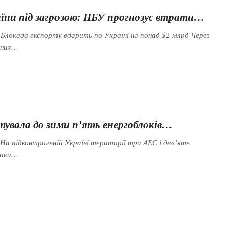
їни під загрозою: НБУ прогнозує втрати…
 Блокада експорту вдарить по Україні на понад $2 млрд Через
тних…
тувала до зими п’ять енергоблоків…
а підконтрольній Україні території три АЕС і дев’ять
ники…