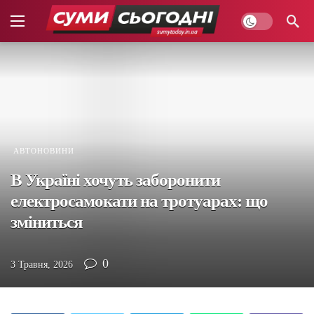
АВТОНОВИНИ
В Україні хочуть заборонити
електросамокати на тротуарах: що
зміниться
0
3 Травня, 2026