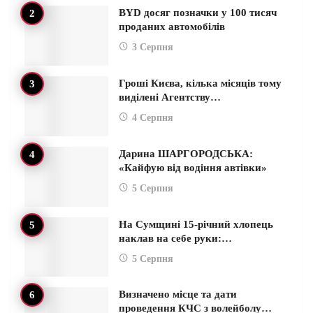
BYD досяг позначки у 100 тисяч
проданих автомобілів
3 Серпня
Гроші Києва, кілька місяців тому
виділені Агентству…
4 Серпня
Дарина ШАРГОРОДСЬКА:
«Кайфую від водіння автівки»
5 Серпня
На Сумщині 15-річний хлопець
наклав на себе руки:…
5 Серпня
Визначено місце та дати
проведення КЧС з волейболу…