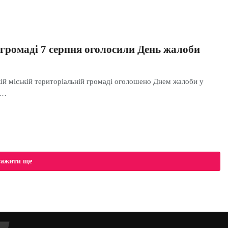
 громаді 7 серпня оголосили День жалоби
кій міській територіальній громаді оголошено Днем жалоби у
ю…
тажити ще