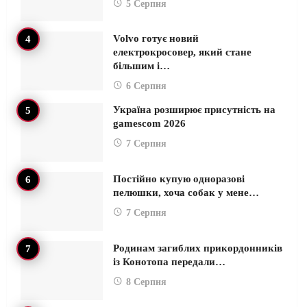
5 Серпня
Volvo готує новий
електрокросовер, який стане
більшим і…
6 Серпня
Україна розширює присутність на
gamescom 2026
7 Серпня
Постійно купую одноразові
пелюшки, хоча собак у мене…
7 Серпня
Родинам загиблих прикордонників
із Конотопа передали…
8 Серпня