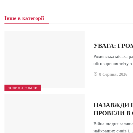
Інше в категорії
УВАГА: ГР
Роменська міська р
обговорення звіту 
8 Серпня, 2026
НОВИНИ РОМНИ
НАЗАВЖДИ 
ПРОВЕЛИ В
Війна щодня залиша
найкращих синів і