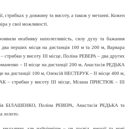
ї, стрибках у довжину та висоту, а також у метанні. Кожен
іра у свої можливості.
оявили неабияку наполегливість, силу духу та бажання
ва перших місця на дистанція 100 м та 200 м, Варвара
 стрибки у висоту ІІІ місце, Поліна РЕВЕРА – два других
оманенко – ІІ місце на дистанції 200 м, Анастасія РЕДЬКА
це на дистанції 100 м, Олексій НЕСТЕРУК – ІІ місце 400 м,
К – стрибки у висоту ІІІ місце, Мілана ПРИСТЮК – ІІІ
сія БІЛАШЕНКО, Поліна РЕВЕРА, Анастасія РЕДЬКА та
а золото.
медалями, але найцінніше – це досвід, емоції та нові