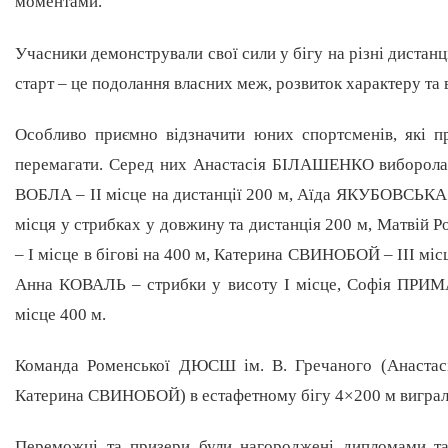
моментами.
Учасники демонстрували свої сили у бігу на різні дистанці
старт – це подолання власних меж, розвиток характеру та в
Особливо приємно відзначити юних спортсменів, які пр
перемагати. Серед них Анастасія БІЛАШЕНКО виборола д
ВОБЛА – ІІ місце на дистанції 200 м, Аїда ЯКУБОВСЬКА –
місця у стрибках у довжину та дистанція 200 м, Матвій Р
– І місце в бігові на 400 м, Катерина СВИНОБОЙ – ІІІ міс
Анна КОВАЛЬ – стрибки у висоту І місце, Софія ПРИМА
місце 400 м.
Команда Роменської ДЮСШ ім. В. Гречаного (Анаста
Катерина СВИНОБОЙ) в естафетному бігу 4×200 м виграл
Переможці та призери були нагороджені дипломами та 