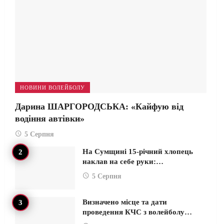
НОВИНИ ВОЛЕЙБОЛУ
Дарина ШАРГОРОДСЬКА: «Кайфую від
водіння автівки»
5 Серпня
На Сумщині 15-річний хлопець
наклав на себе руки:…
5 Серпня
Визначено місце та дати
проведення КЧС з волейболу…