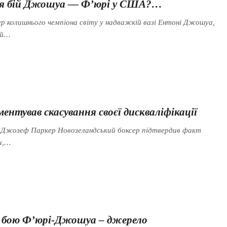
ся бій Джошуа — Ф’юрі у США?…
ер колишнього чемпіона світу у надважкій вазі Ентоні Джошуа,
ій…
ентував скасування своєї дискваліфікації
s Джозеф Паркер Новозеландський боксер підтвердив факт
и,…
 бою Ф’юрі-Джошуа – джерело