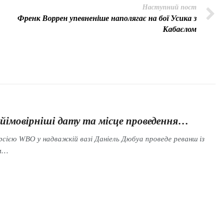
Наступний пост
Френк Воррен упевненіше наполягає на бої Усика з
Кабаєлом
йімовірніші дату та місце проведення…
ерсією WBO у надважкій вазі Даніель Дюбуа проведе реванш із
ем…