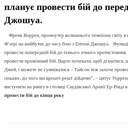
планує провести бій до пере
Джошуа.
Френк Воррен, промоутер колишнього чемпіона світу в н
Ф’юрі на майбутнє до часу бою з Ентоні Джошуа. Функціо
провести попередній бій до їхнього очного протистояння
провести проміжний бій. Варто почекати, щоб дізнатися, 
Джей, і можете не сумніватися – Тайсон теж захоче провес
покаже, до чого ми врешті-решт дійдемо”, – цитує Уорре
виступити на рингу в столиці Саудівської Аравії Ер-Ріяд
провести бій до кінця року