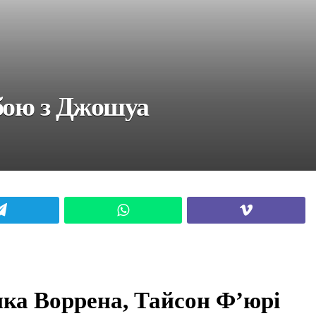
 бою з Джошуа
Telegram
WhatsApp
Viber
ка Воррена, Тайсон Ф’юрі