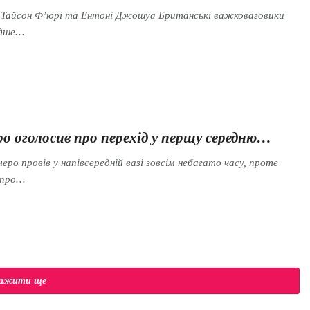
s Тайсон Ф’юрі та Ентоні Джошуа Британські важковаговики
идше…
о оголосив про перехід у першу середню…
еро провів у напівсередній вазі зовсім небагато часу, проте
 про…
тажити ще