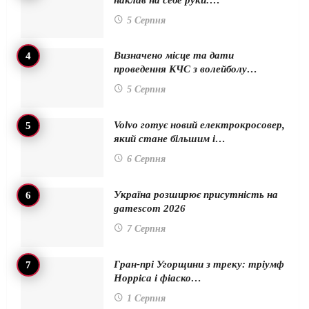
5 Серпня
Визначено місце та дати
проведення КЧС з волейболу…
5 Серпня
Volvo готує новий електрокросовер,
який стане більшим і…
6 Серпня
Україна розширює присутність на
gamescom 2026
7 Серпня
Гран-прі Угорщини з треку: тріумф
Норріса і фіаско…
1 Серпня