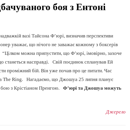
дбачуваного боя з Ентоні
адважкій вазі Тайсона Ф’юрі, визначив перспективи
нер уважає, що нічого не заважає кожному з боксерів
. “Цілком можна припустити, що Ф’юрі, імовірно, захоче
що станеться насправді. Свій поєдинок спланував Ей
ти проміжний бій. Він уже почав про це питати. Час
на The Ring. Нагадаємо, що Джошуа 25 липня планує
і в бою з Крістіаном Пренгою.
Ф’юрі та Джошуа можуть
Джерело