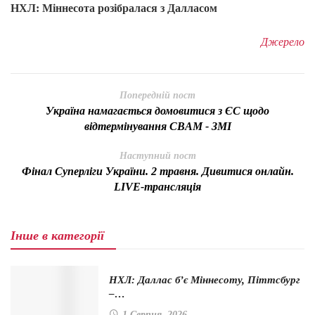
НХЛ: Міннесота розібралася з Далласом
Джерело
Попередній пост
Україна намагається домовитися з ЄС щодо
відтермінування CBAM - ЗМІ
Наступний пост
Фінал Суперліги України. 2 травня. Дивитися онлайн.
LIVE-трансляція
Інше в категорії
НХЛ: Даллас б’є Міннесоту, Піттсбург
–…
1 Серпня, 2026