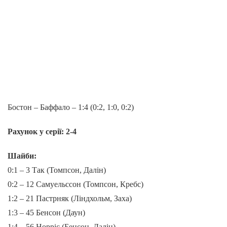
Бостон – Баффало – 1:4 (0:2, 1:0, 0:2)
Рахунок у серії: 2-4
Шайби:
0:1 – 3 Так (Томпсон, Далін)
0:2 – 12 Самуельссон (Томпсон, Кребс)
1:2 – 21 Пастрняк (Ліндхольм, Заха)
1:3 – 45 Бенсон (Даун)
1:4 – 56 Норріс (Бенсон, Далін)