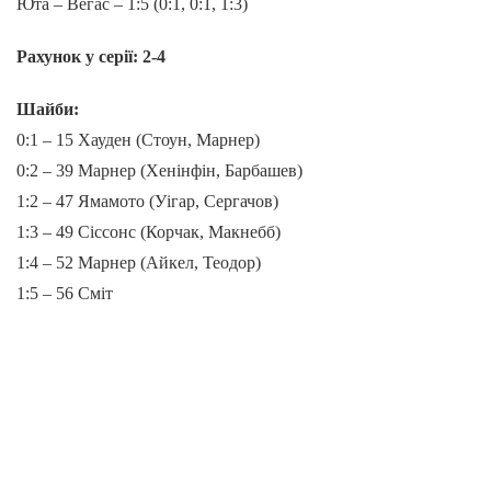
Юта – Вегас – 1:5 (0:1, 0:1, 1:3)
Рахунок у серії: 2-4
Шайби:
0:1 – 15 Хауден (Стоун, Марнер)
0:2 – 39 Марнер (Хенінфін, Барбашев)
1:2 – 47 Ямамото (Уігар, Сергачов)
1:3 – 49 Сіссонс (Корчак, Макнебб)
1:4 – 52 Марнер (Айкел, Теодор)
1:5 – 56 Сміт