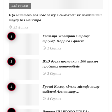
ЛАЙФХАКИ
Що миттєво роз’їдає сажу в димоході: як почистити
трубу без майстра
31 Липня
Гран-прі Угорщини з треку:
тріумф Норріса і фіаско…
1 Серпня
BYD досяг позначки у 100 тисяч
проданих автомобілів
3 Серпня
Гроші Києва, кілька місяців тому
виділені Агентству…
4 Серпня
Дарина ШАРГОРОДСЬКА: