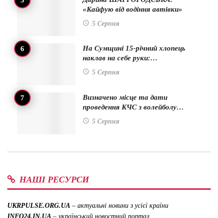
«Кайфую від водіння автівки»
5 Серпня
На Сумщині 15-річний хлопець
наклав на себе руки:…
5 Серпня
Визначено місце та дати
проведення КЧС з волейболу…
5 Серпня
НАШІ РЕСУРСИ
UKRPULSE.ORG.UA
– актуальні новини з усієї країни
INFO24.IN.UA
– український новостний портал