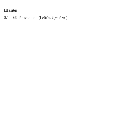
Шайби:
0:1 – 69 Гонсалвеш (Гейґл, Джеймс)