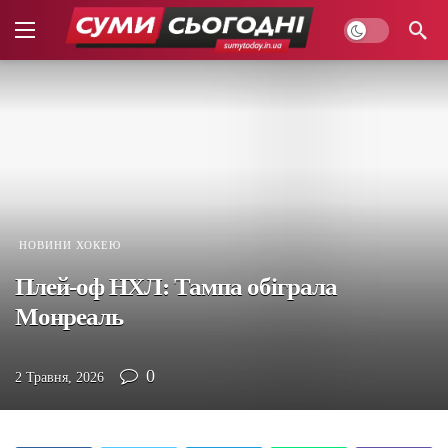
НОВИНИ ХОКЕЮ
Плей-оф НХЛ: Тампа обіграла
Монреаль
0
2 Травня, 2026