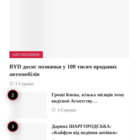
АВТОНОВИНИ
BYD досяг позначки у 100 тисяч проданих
автомобілів
3 Серпня
Гроші Києва, кілька місяців тому
виділені Агентству…
4 Серпня
Дарина ШАРГОРОДСЬКА:
«Кайфую від водіння автівки»