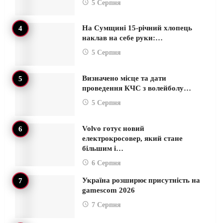
5 Серпня
На Сумщині 15-річний хлопець
наклав на себе руки:…
5 Серпня
Визначено місце та дати
проведення КЧС з волейболу…
5 Серпня
Volvo готує новий
електрокросовер, який стане
більшим і…
6 Серпня
Україна розширює присутність на
gamescom 2026
7 Серпня