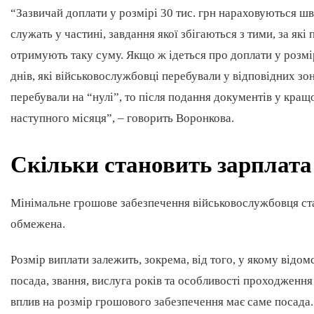
“Зазвичай доплати у розмірі 30 тис. грн нараховуються ш
служать у частині, завдання якої збігаються з тими, за які
отримують таку суму. Якщо ж ідеться про доплати у розмірі 
днів, які військовослужбовці перебували у відповідних зо
перебували на “нулі”, то після подання документів у кра
наступного місяця”, – говорить Воронкова.
Скільки становить зарплата 
Мінімальне грошове забезпечення військовослужбовця ста
обмежена.
Розмір виплати залежить, зокрема, від того, у якому відо
посада, звання, вислуга років та особливості проходженн
вплив на розмір грошового забезпечення має саме посада. 