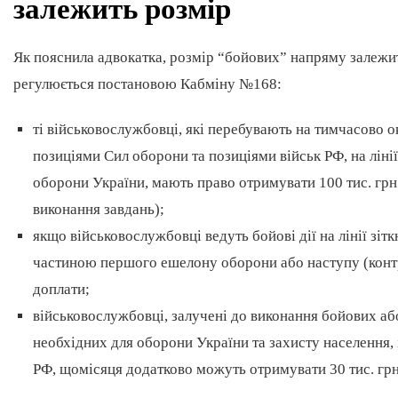
залежить розмір
Як пояснила адвокатка, розмір “бойових” напряму залежить
регулюється постановою Кабміну №168:
ті військовослужбовці, які перебувають на тимчасово о
позиціями Сил оборони та позиціями військ РФ, на ліні
оборони України, мають право отримувати 100 тис. гр
виконання завдань);
якщо військовослужбовці ведуть бойові дії на лінії зіт
частиною першого ешелону оборони або наступу (контра
доплати;
військовослужбовці, залучені до виконання бойових або
необхідних для оборони України та захисту населення, 
РФ, щомісяця додатково можуть отримувати 30 тис. гр