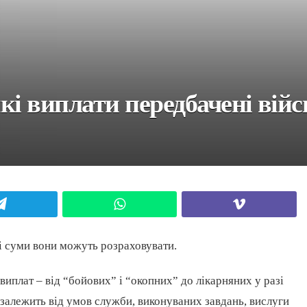
які виплати передбачені вій
Telegram
WhatsApp
Viber
кі суми вони можуть розраховувати.
плат – від “бойових” і “окопних” до лікарняних у разі
 залежить від умов служби, виконуваних завдань, вислуги