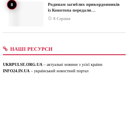
Родинам загиблих прикордонників
із Конотопа передали…
8 Серпня
НАШІ РЕСУРСИ
UKRPULSE.ORG.UA
– актуальні новини з усієї країни
INFO24.IN.UA
– український новостний портал