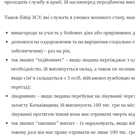
проходить службу в армії, їй насамперед передбачена вип
Також бійці ЗСУ, які служать в умовах воєнного стану, ма
винагороди за участь у бойових діях або прирівняних д
допомоги на оздоровлення та на вирішення соціально-
забезпечення) – раз на рік;
так званих “підйомних” – якщо людина переїжджає з одн
необхідністю, їй виплачується оклад, а також по полови
якщо сім’я складається з 3 осіб, військовослужбовцю 
переїзд);
лікарняних – якщо людина перебуває на лікуванні через
захисту Батьківщини, їй виплачують 100 тис. грн на мі
лікуванні протягом тижня вона має отримати чверть від 
так званих “окопних” виплат – їх нараховують, якщо ві
такому разі він має право отримати не лише 100 тис. гр