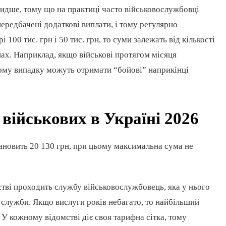
видше, тому що на практиці часто військовослужбовці
 передбачені додаткові виплати, і тому регулярно
100 тис. грн і 50 тис. грн, то суми залежать від кількості
нах. Наприклад, якщо військові протягом місяця
щому випадку можуть отримати “бойові” наприкінці
військових в Україні 2026
новить 20 130 грн, при цьому максимальна сума не
мстві проходить службу військовослужбовець, яка у нього
я служби. Якщо вислуги років небагато, то найбільший
У кожному відомстві діє своя тарифна сітка, тому