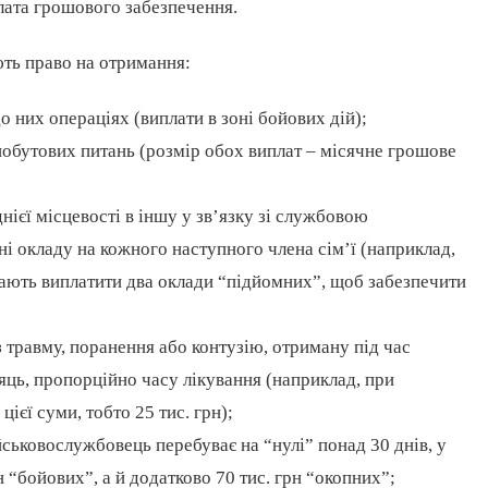
лата грошового забезпечення.
ють право на отримання:
о них операціях (виплати в зоні бойових дій);
побутових питань (розмір обох виплат – місячне грошове
ієї місцевості в іншу у зв’язку зі службовою
ні окладу на кожного наступного члена сім’ї (наприклад,
мають виплатити два оклади “підйомних”, щоб забезпечити
 травму, поранення або контузію, отриману під час
сяць, пропорційно часу лікування (наприклад, при
цієї суми, тобто 25 тис. грн);
йськовослужбовець перебуває на “нулі” понад 30 днів, у
н “бойових”, а й додатково 70 тис. грн “окопних”;