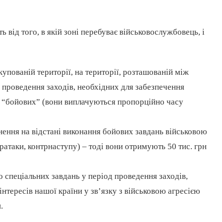
 від того, в якій зоні перебуває військовослужбовець, і
купованій території, на території, розташованій між
ї проведення заходів, необхідних для забезпечення
н “бойових” (вони виплачуються пропорційно часу
кнення на відстані виконання бойових завдань військовою
таки, контрнаступу) – тоді вони отримують 50 тис. грн
 спеціальних завдань у період проведення заходів,
інтересів нашої країни у зв’язку з військовою агресією
н.