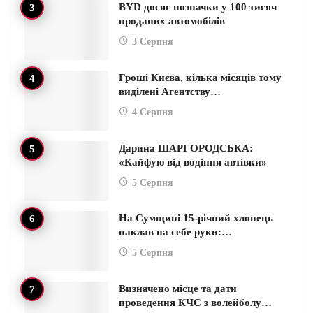
BYD досяг позначки у 100 тисяч
проданих автомобілів
3 Серпня
Гроші Києва, кілька місяців тому
виділені Агентству…
4 Серпня
Дарина ШАРГОРОДСЬКА:
«Кайфую від водіння автівки»
5 Серпня
На Сумщині 15-річний хлопець
наклав на себе руки:…
5 Серпня
Визначено місце та дати
проведення КЧС з волейболу…