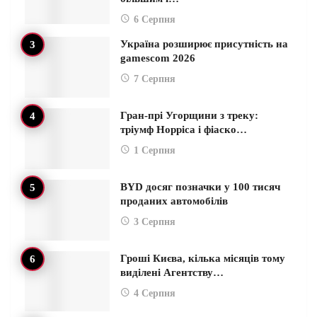
6 Серпня
Україна розширює присутність на
gamescom 2026
7 Серпня
Гран-прі Угорщини з треку:
тріумф Норріса і фіаско…
1 Серпня
BYD досяг позначки у 100 тисяч
проданих автомобілів
3 Серпня
Гроші Києва, кілька місяців тому
виділені Агентству…
4 Серпня