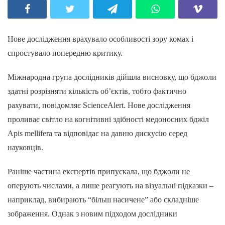
Нове дослідження врахувало особливості зору комах і
спростувало попередню критику.
Міжнародна група дослідників дійшла висновку, що бджоли
здатні розрізняти кількість об’єктів, тобто фактично
рахувати, повідомляє ScienceAlert. Нове дослідження
проливає світло на когнітивні здібності медоносних бджіл
Apis mellifera та відповідає на давню дискусію серед
науковців.
Раніше частина експертів припускала, що бджоли не
оперують числами, а лише реагують на візуальні підказки –
наприклад, вибирають “більш насичене” або складніше
зображення. Однак з новим підходом дослідники