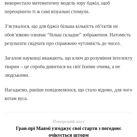
використало математичну модель зору бджіл, щоб
переоцінити ті ж самі візуальні стимули.
З’ясувалося, що для бджіл більша кількість об’єктів не
обов’язково означає “більш складне” зображення. Натомість
результати свідчать про справжню чутливість до чисел.
Загалом науковці вважають, що ключ до розуміння інтелекту
тварин – це спроба дивитися на світ їхніми очима, а не
людськими.
Нагадаємо, раніше повідомлялося, що стало відомо, для чого
котам вуса.
Попередній пост
Гран-прі Маямі узгоджує свої старти з погодою:
очікується шторм