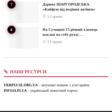
Дарина ШАРГОРОДСЬКА:
«Кайфую від водіння автівки»
5 Серпня
На Сумщині 15-річний хлопець
наклав на себе руки:…
5 Серпня
НАШІ РЕСУРСИ
UKRPULSE.ORG.UA
– актуальні новини з усієї країни
INFO24.IN.UA
– український новостний портал