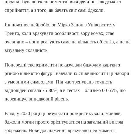
проаналізували експерименти, виходячи не з людського
сприйняття, а з того, як бачать світ самі бджоли.
Як пояснює нейробіолог Мірко Занон з Університету
Тренто, коли врахувати особливості зору комах, стає
очевидно – вони реагують саме на кількість об’єктів, а не на
візуальну складність.
Попередні експерименти показували бджолам картки з
різною кількістю фігур і навчали їх співвідносити ці набори
з умовними символами. Під час тренувань точність
відповідей сягала 75-80%, а в тестах – близько 60-65%, що
перевищує випадковий рівень.
Втім, у 2020 році ці результати розкритикували: мовляв,
бджоли могли просто орієнтуватися на загальний вигляд
зображень. Нове дослідження врахувало цей момент і