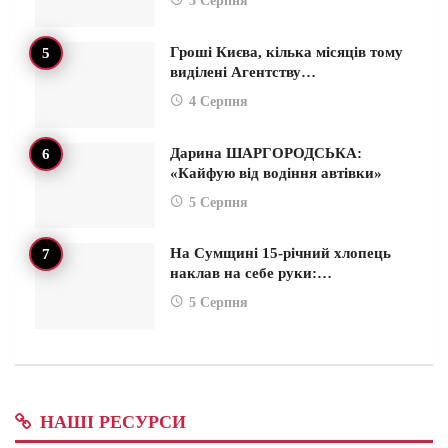
3 Серпня
Гроші Києва, кілька місяців тому
виділені Агентству…
4 Серпня
Дарина ШАРГОРОДСЬКА:
«Кайфую від водіння автівки»
5 Серпня
На Сумщині 15-річний хлопець
наклав на себе руки:…
5 Серпня
НАШІ РЕСУРСИ