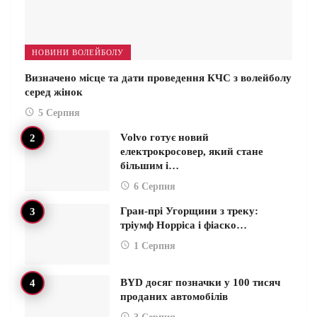
НОВИНИ ВОЛЕЙБОЛУ
Визначено місце та дати проведення КЧС з волейболу
серед жінок
5 Серпня
Volvo готує новий
електрокросовер, який стане
більшим і…
6 Серпня
Гран-прі Угорщини з треку:
тріумф Норріса і фіаско…
1 Серпня
BYD досяг позначки у 100 тисяч
проданих автомобілів