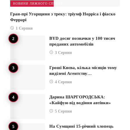
НОВИНИ ЛИЖНОГО СПОРТУ
Гран-прі Угорщини з треку: тріумф Норріса і фіаско
Феррарі
1 Серпня
BYD досяг позначки у 100 тисяч
проданих автомобілів
3 Серпня
Гроші Києва, кілька місяців тому
виділені Агентству…
4 Серпня
Дарина ШАРГОРОДСЬКА:
«Кайфую від водіння автівки»
5 Серпня
На Сумщині 15-річний хлопець