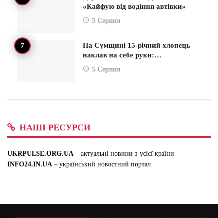
«Кайфую від водіння автівки»
5 Серпня
На Сумщині 15-річний хлопець
наклав на себе руки:…
5 Серпня
НАШІ РЕСУРСИ
UKRPULSE.ORG.UA
– актуальні новини з усієї країни
INFO24.IN.UA
– український новостний портал