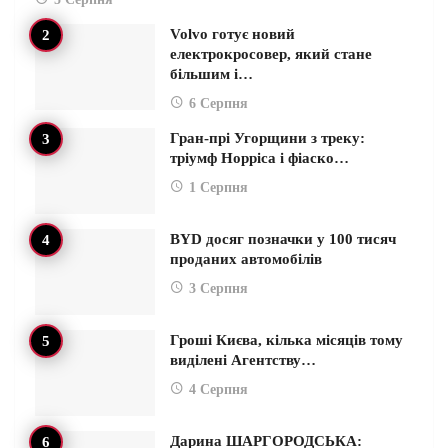
Volvo готує новий
електрокросовер, який стане
більшим і…
6 Серпня
Гран-прі Угорщини з треку:
тріумф Норріса і фіаско…
1 Серпня
BYD досяг позначки у 100 тисяч
проданих автомобілів
3 Серпня
Гроші Києва, кілька місяців тому
виділені Агентству…
4 Серпня
Дарина ШАРГОРОДСЬКА: