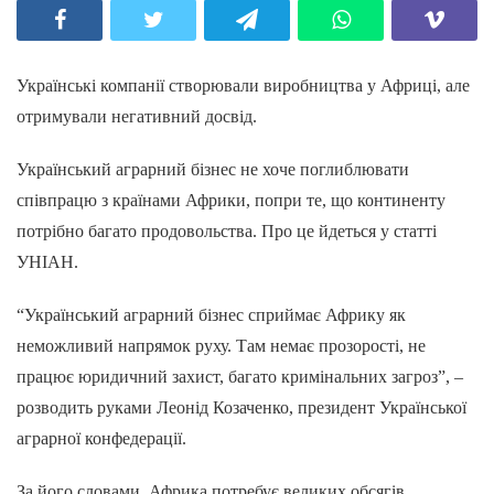
Українські компанії створювали виробництва у Африці, але
отримували негативний досвід.
Український аграрний бізнес не хоче поглиблювати
співпрацю з країнами Африки, попри те, що континенту
потрібно багато продовольства. Про це йдеться у статті
УНІАН.
“Український аграрний бізнес сприймає Африку як
неможливий напрямок руху. Там немає прозорості, не
працює юридичний захист, багато кримінальних загроз”, –
розводить руками Леонід Козаченко, президент Української
аграрної конфедерації.
За його словами, Африка потребує великих обсягів