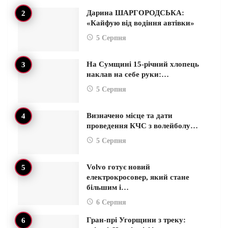
Дарина ШАРГОРОДСЬКА:
«Кайфую від водіння автівки»
5 Серпня
На Сумщині 15-річний хлопець
наклав на себе руки:…
5 Серпня
Визначено місце та дати
проведення КЧС з волейболу…
5 Серпня
Volvo готує новий
електрокросовер, який стане
більшим і…
6 Серпня
Гран-прі Угорщини з треку: