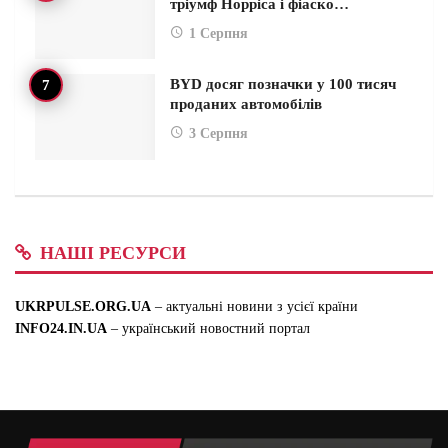
тріумф Норріса і фіаско…
1 Серпня
BYD досяг позначки у 100 тисяч
проданих автомобілів
3 Серпня
НАШІ РЕСУРСИ
UKRPULSE.ORG.UA
– актуальні новини з усієї країни
INFO24.IN.UA
– український новостний портал