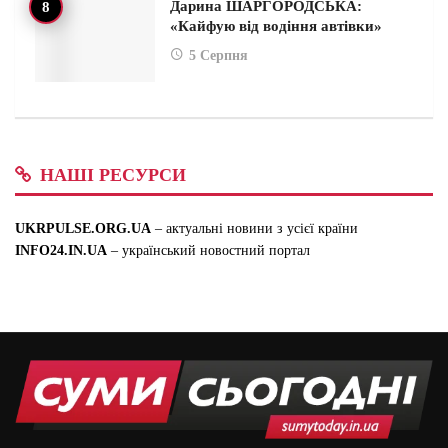
Дарина ШАРГОРОДСЬКА:
«Кайфую від водіння автівки»
5 Серпня
НАШІ РЕСУРСИ
UKRPULSE.ORG.UA
– актуальні новини з усієї країни
INFO24.IN.UA
– український новостний портал