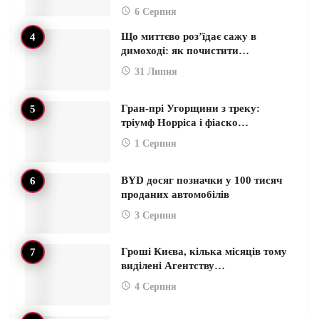
6 Серпня
Що миттєво роз’їдає сажу в
димоході: як почистити…
31 Липня
Гран-прі Угорщини з треку:
тріумф Норріса і фіаско…
1 Серпня
BYD досяг позначки у 100 тисяч
проданих автомобілів
3 Серпня
Гроші Києва, кілька місяців тому
виділені Агентству…
4 Серпня