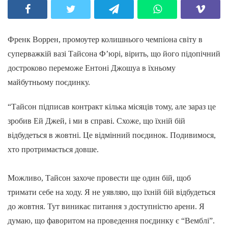
Френк Воррен, промоутер колишнього чемпіона світу в
суперважкій вазі Тайсона Ф’юрі, вірить, що його підопічний
достроково переможе Ентоні Джошуа в їхньому
майбутньому поєдинку.
“Тайсон підписав контракт кілька місяців тому, але зараз це
зробив Ей Джей, і ми в справі. Схоже, що їхній бій
відбудеться в жовтні. Це відмінний поєдинок. Подивимося,
хто протримається довше.
Можливо, Тайсон захоче провести ще один бій, щоб
тримати себе на ходу. Я не уявляю, що їхній бій відбудеться
до жовтня. Тут виникає питання з доступністю арени. Я
думаю, що фаворитом на проведення поєдинку є “Вемблі”.