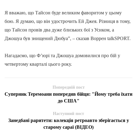
Я вважаю, що Тайсон буде великим фаворитом у цьому
бою. Я думаю, що він удострочить Ей Джея. Різниця в тому,
що Тайсон провів два дуже близьких бої з Усиком, а
Джошуа був знищений Дюбуа”, – сказав Воррен talkSPORT.
Нагадаємо, що Ф’юрі та Джошуа домовилися про бій у
четвертому кварталі цього року.
Попередній пост
Суперник Теремоани попередив бійця: "Йому треба їхати
до США"
Наступний пост
Занедбані раритети: колекція ретроавто зберігається у
старому сараї (ВІДЕО)