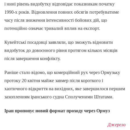
і нині рівень видобутку відповідає показникам початку
1990-х років. Відновлення повних обсягів потребуватиме
часу після зниження інтенсивності бойових дій, що
потенційно означає тривалий вплив на експорт.
Кувейтські посадовці заявляли, що зможуть відновити
видобуток до довоєнного рівня протягом кількох місяців
після завершення конфлікту.
Раніше стало відомо, що комерційний рух через Ормузьку
протоку 20 квітня майже завмер після короткого і
хаотичного відкриття на вихідних, яке завершилося першим
захопленням іранського судна Сполученими Штатами.
Іран пропонує новий формат проходу через Ормуз
Джерело