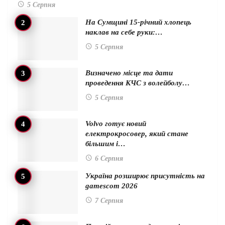
5 Серпня
На Сумщині 15-річний хлопець
наклав на себе руки:…
5 Серпня
Визначено місце та дати
проведення КЧС з волейболу…
5 Серпня
Volvo готує новий
електрокросовер, який стане
більшим і…
6 Серпня
Україна розширює присутність на
gamescom 2026
7 Серпня