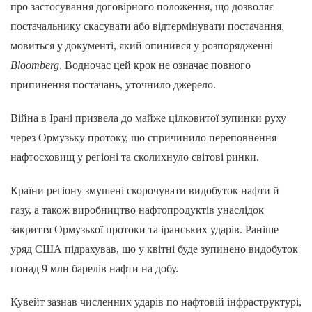
про застосування договірного положення, що дозволяє
постачальнику скасувати або відтермінувати постачання,
мовиться у документі, який опинився у розпорядженні
Bloomberg
. Водночас цей крок не означає повного
припинення постачань, уточнило джерело.
Війна в Ірані призвела до майже цілковитої зупинки руху
через Ормузьку протоку, що спричинило переповнення
нафтосховищ у регіоні та сколихнуло світові ринки.
Країни регіону змушені скорочувати видобуток нафти й
газу, а також виробництво нафтопродуктів унаслідок
закриття Ормузької протоки та іранських ударів. Раніше
уряд США підрахував, що у квітні буде зупинено видобуток
понад 9 млн барелів нафти на добу.
Кувейт зазнав численних ударів по нафтовій інфраструктурі,