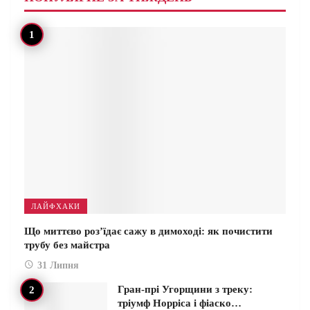
ЛАЙФХАКИ
Що миттєво роз’їдає сажу в димоході: як почистити
трубу без майстра
31 Липня
Гран-прі Угорщини з треку:
тріумф Норріса і фіаско…