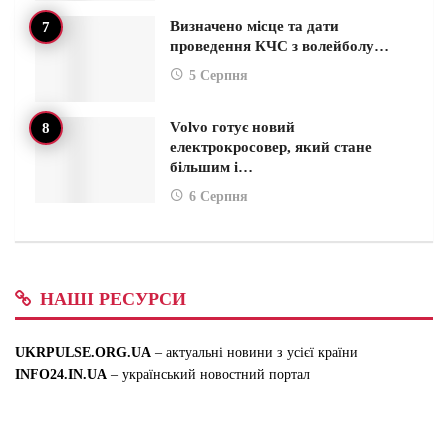
Визначено місце та дати
проведення КЧС з волейболу…
5 Серпня
Volvo готує новий
електрокросовер, який стане
більшим і…
6 Серпня
НАШІ РЕСУРСИ
UKRPULSE.ORG.UA
– актуальні новини з усієї країни
INFO24.IN.UA
– український новостний портал