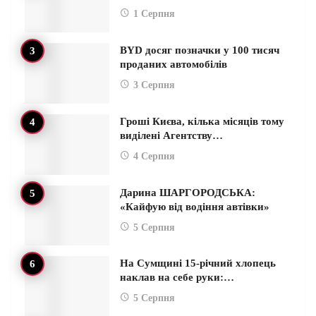
1 Серпня
BYD досяг позначки у 100 тисяч
проданих автомобілів
3 Серпня
Гроші Києва, кілька місяців тому
виділені Агентству…
4 Серпня
Дарина ШАРГОРОДСЬКА:
«Кайфую від водіння автівки»
5 Серпня
На Сумщині 15-річний хлопець
наклав на себе руки:…
5 Серпня