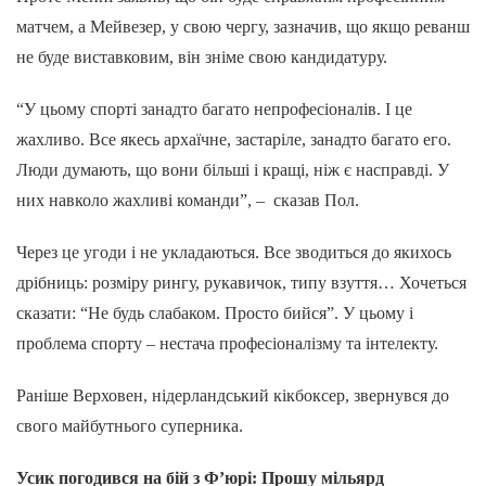
матчем, а Мейвезер, у свою чергу, зазначив, що якщо реванш
не буде виставковим, він зніме свою кандидатуру.
“У цьому спорті занадто багато непрофесіоналів. І це
жахливо. Все якесь архаїчне, застаріле, занадто багато его.
Люди думають, що вони більші і кращі, ніж є насправді. У
них навколо жахливі команди”, – сказав Пол.
Через це угоди і не укладаються. Все зводиться до якихось
дрібниць: розміру рингу, рукавичок, типу взуття… Хочеться
сказати: “Не будь слабаком. Просто бийся”. У цьому і
проблема спорту – нестача професіоналізму та інтелекту.
Раніше Верховен, нідерландський кікбоксер, звернувся до
свого майбутнього суперника.
Усик погодився на бій з Ф’юрі: Прошу мільярд