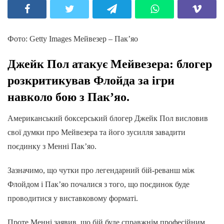
Фото: Getty Images Мейвезер – Пак’яо
Джейк Пол атакує Мейвезера: блогер
розкритикував Флойда за ігри
навколо бою з Пак’яо.
Американський боксерський блогер Джейк Пол висловив
свої думки про Мейвезера та його зусилля завадити
поєдинку з Менні Пак’яо.
Зазначимо, що чутки про легендарний бій-реванш між
Флойдом і Пак’яо почалися з того, що поєдинок буде
проводитися у виставковому форматі.
Проте Менні заявив, що бій буде справжнім професійним