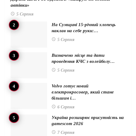
автівки»
5 Серпня
На Сумщині 15-річний хлопець
наклав на себе руки:…
5 Серпня
Визначено місце та дати
проведення КЧС з волейболу…
5 Серпня
Volvo готує новий
електрокросовер, який стане
більшим і…
6 Серпня
Україна розширює присутність на
gamescom 2026
7 Серпня