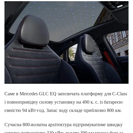
Саме в Mercedes GLC EQ запозичать платформу для C-Class
і повнопривідну силову установку на 490 к. с. із батареєю
ємністю 94 кВт∙год. Запас ходу складе приблизно 800 км.
Сучасна 800-вольтна архітектура підтримуватиме швидку
зарядку потужністю 330 кВт: додати 300 км можна буде за