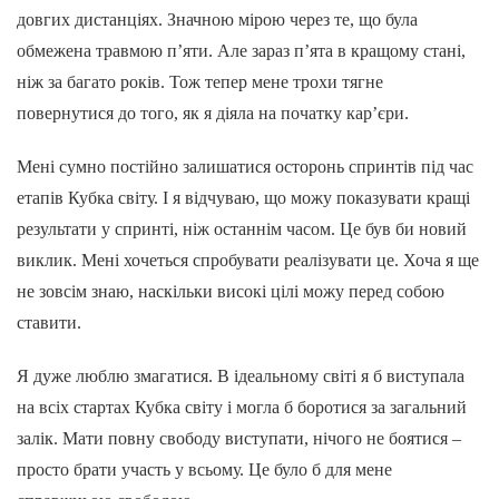
довгих дистанціях. Значною мірою через те, що була
обмежена травмою п’яти. Але зараз п’ята в кращому стані,
ніж за багато років. Тож тепер мене трохи тягне
повернутися до того, як я діяла на початку кар’єри.
Мені сумно постійно залишатися осторонь спринтів під час
етапів Кубка світу. І я відчуваю, що можу показувати кращі
результати у спринті, ніж останнім часом. Це був би новий
виклик. Мені хочеться спробувати реалізувати це. Хоча я ще
не зовсім знаю, наскільки високі цілі можу перед собою
ставити.
Я дуже люблю змагатися. В ідеальному світі я б виступала
на всіх стартах Кубка світу і могла б боротися за загальний
залік. Мати повну свободу виступати, нічого не боятися –
просто брати участь у всьому. Це було б для мене