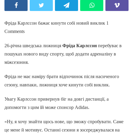
Фріда Карлссон бажає кинути собі новий виклик
1
Comments
26-річна шведська лижниця
Фріда Карлссон
перебуває в
пошуках нового виду спорту, щоб додати адреналіну в
міжсезоння.
Фріда не має наміру брати відпочинок після насиченого
сезону, навпаки, лижниця хоче кинути собі виклик.
Увагу Карлссон привернув біг на довгі дистанції, а
допомогти з цим їй може спонсор Adidas.
«Ну, я хочу знайти щось нове, що зможу спробувати. Саме
це мене й мотивує. Останні сезони я зосереджувалася на