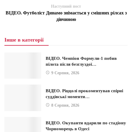
Наступний пост
ВІДЕО. Футболіст Динамо знімається у смішних рілсах з
дівчиною
Інше в категорії
ВІДЕО. Чемпіон Формули-1 побив
пілота після безглуздої…
9 Серпня, 2026
ВІДЕО. Ріццолі прокоментував спірні
суддівські моменти…
8 Серпня, 2026
ВІДЕО. Окупанти вдарили по стадіону
Чорноморець в Одесі