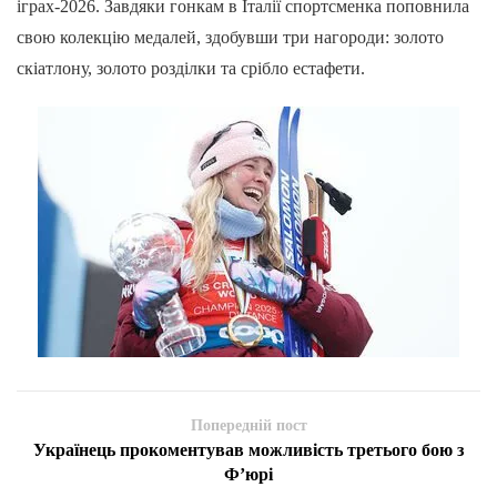
іграх-2026. Завдяки гонкам в Італії спортсменка поповнила
свою колекцію медалей, здобувши три нагороди: золото
скіатлону, золото розділки та срібло естафети.
Попередній пост
Українець прокоментував можливість третього бою з
Ф’юрі