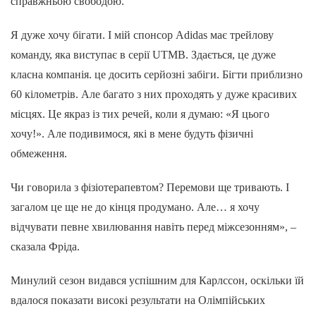
справжньою свободою.
Я дуже хочу бігати. І мій спонсор Adidas має трейлову
команду, яка виступає в серії UTMB. Здається, це дуже
класна компанія. це досить серйозні забіги. Бігти приблизно
60 кілометрів. Але багато з них проходять у дуже красивих
місцях. Це якраз із тих речей, коли я думаю: «Я цього
хочу!». Але подивимося, які в мене будуть фізичні
обмеження.
Чи говорила з фізіотерапевтом? Перемови ще тривають. І
загалом це ще не до кінця продумано. Але… я хочу
відчувати певне хвилювання навіть перед міжсезонням», –
сказала Фріда.
Минулий сезон видався успішним для Карлссон, оскільки їй
вдалося показати високі результати на Олімпійських