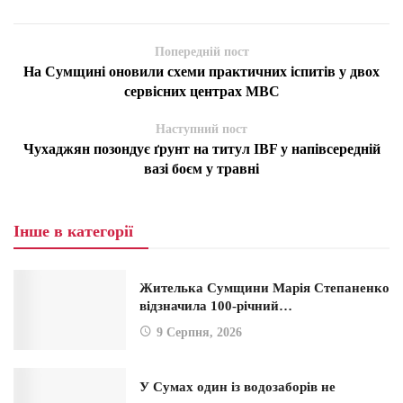
Попередній пост
На Сумщині оновили схеми практичних іспитів у двох
сервісних центрах МВС
Наступний пост
Чухаджян позондує ґрунт на титул IBF у напівсередній
вазі боєм у травні
Інше в категорії
Жителька Сумщини Марія Степаненко
відзначила 100-річний…
9 Серпня, 2026
У Сумах один із водозаборів не