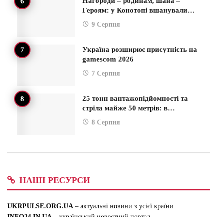
Нагороди – родинам, шана –
Героям: у Конотопі вшанували…
9 Серпня
Україна розширює присутність на
gamescom 2026
7 Серпня
25 тонн вантажопідйомності та
стріла майже 50 метрів: в…
8 Серпня
НАШІ РЕСУРСИ
UKRPULSE.ORG.UA
– актуальні новини з усієї країни
INFO24.IN.UA
– український новостний портал